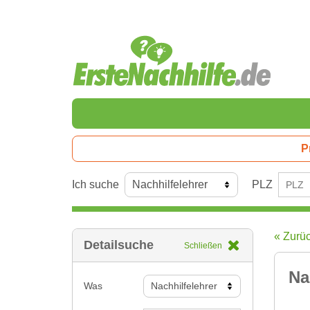
P
Ich suche
PLZ
« Zurü
Detailsuche
Schließen
Na
Was