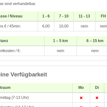
se sind verhandelbar.
sse / Niveau
1 - 6
7 - 10
11 - 13
FH
is € / 45min:
6,00
10,00
nein
nei
stanz
1 – 5 km
6 – 15 km
rtkosten / €:
nein
nein
ine Verfügbarkeit
itraum
Mo
Di
mittag (7-13 Uhr)