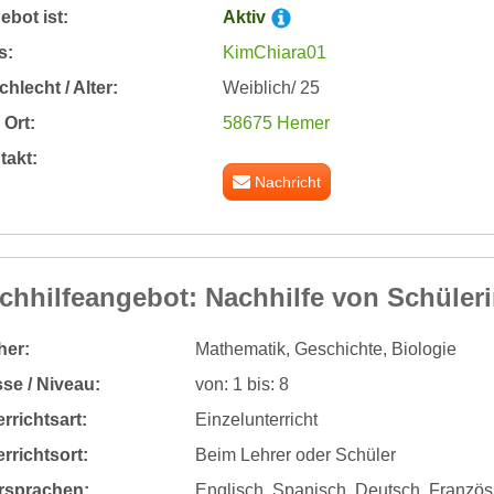
bot ist:
Aktiv
s:
KimChiara01
hlecht / Alter:
Weiblich/ 25
Ort:
58675 Hemer
takt:
Nachricht
chhilfeangebot: Nachhilfe von Schüleri
her:
Mathematik, Geschichte, Biologie
se / Niveau:
von: 1 bis: 8
rrichtsart:
Einzelunterricht
rrichtsort:
Beim Lehrer oder Schüler
rsprachen:
Englisch, Spanisch, Deutsch, Franzö