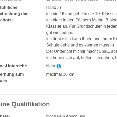
führliche
Hallo :-)
chreibung des
ich bin 16 und gehe in die 10. Klass
ebots:
Ich biete in den Fächern Mathe, Biolog
Klässler an. Für Grundschüler in jede
gut wie jedem.
Ich denke ich kann Ihnen und Ihrem Kin
Schule gehe und es können muss ;-)
Der Unterricht mit mir macht Spaß, ab
Ich freue mich auf, hoffentlich nahen, U
ne-Unterricht:
Nein
fernung zum
maximal 10 km
üler:
ine Qualifikation
hster
Noch kein Abschluss