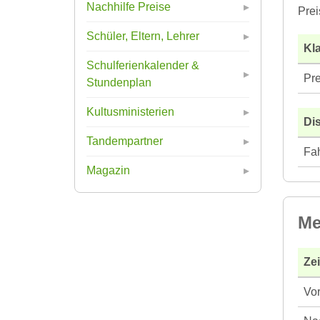
Nachhilfe Preise
Prei
Schüler, Eltern, Lehrer
Kla
Schulferienkalender &
Pre
Stundenplan
Kultusministerien
Di
Tandempartner
Fah
Magazin
Me
Ze
Vor