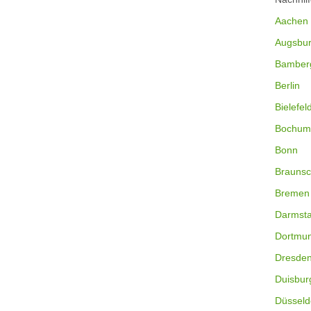
Aachen
Augsbu
Bamber
Berlin
Bielefel
Bochum
Bonn
Braunsc
Bremen
Darmsta
Dortmu
Dresde
Duisbur
Düsseld