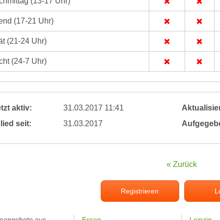
hmittag (13-17 Uhr)
nd (17-21 Uhr)
t (21-24 Uhr)
ht (24-7 Uhr)
tzt aktiv:
31.03.2017 11:41
Aktualisier
lied seit:
31.03.2017
Aufgegeb
« Zurück
Registrieren
L
feangebote aus
Essen
Leipzig