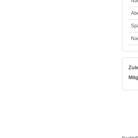
Nac
Abe
Spä
Nac
Zule
Mitg
Nachhil