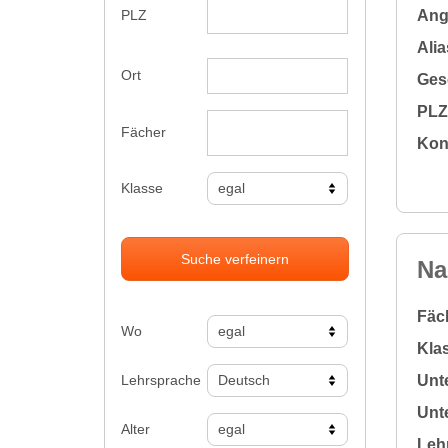
Ange
PLZ
Alia
Ort
Gesc
PLZ 
Fächer
Kon
Klasse
Suche verfeinern
Na
Fäc
Wo
Klas
Lehrsprache
Unte
Unte
Alter
Leh