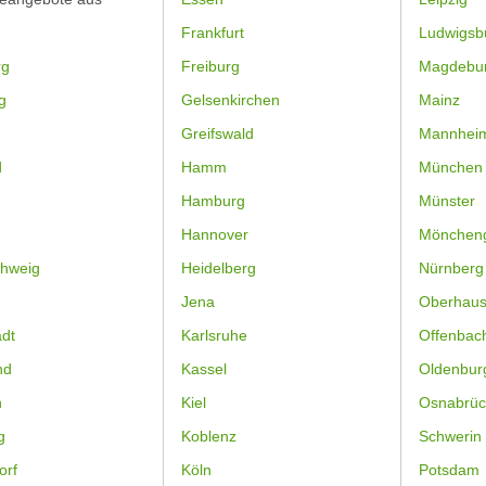
Frankfurt
Ludwigsb
rg
Freiburg
Magdebu
g
Gelsenkirchen
Mainz
Greifswald
Mannhei
d
Hamm
München
Hamburg
Münster
Hannover
Mönchen
hweig
Heidelberg
Nürnberg
Jena
Oberhau
dt
Karlsruhe
Offenbac
nd
Kassel
Oldenbur
n
Kiel
Osnabrüc
g
Koblenz
Schwerin
orf
Köln
Potsdam