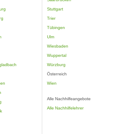
urg
Stuttgart
rg
Trier
Tübingen
m
Ulm
Wiesbaden
Wuppertal
gladbach
Würzburg
Österreich
sen
Wien
h
Alle Nachhilfeangebote
g
Alle Nachhilfelehrer
k