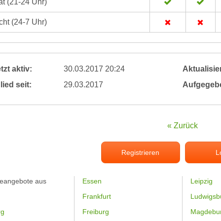
t (21-24 Uhr)
ht (24-7 Uhr)
tzt aktiv:
30.03.2017 20:24
Aktualisier
lied seit:
29.03.2017
Aufgegeb
« Zurück
Registrieren
L
feangebote aus
Essen
Leipzig
Frankfurt
Ludwigsb
rg
Freiburg
Magdebu