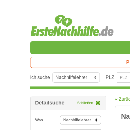
P
Ich suche
PLZ
« Zurü
Detailsuche
Schließen
Na
Was