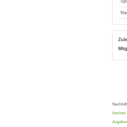
Spä
Nac
Zule
Mitg
Nachhil
Aachen
Augsbu