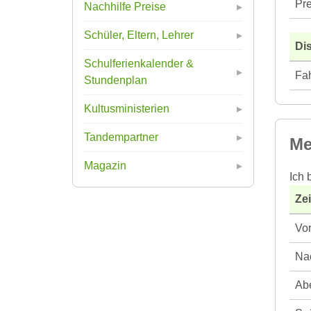
Pre
Nachhilfe Preise
Schüler, Eltern, Lehrer
Di
Schulferienkalender &
Fah
Stundenplan
Kultusministerien
Tandempartner
Me
Magazin
Ich 
Ze
Vor
Nac
Abe