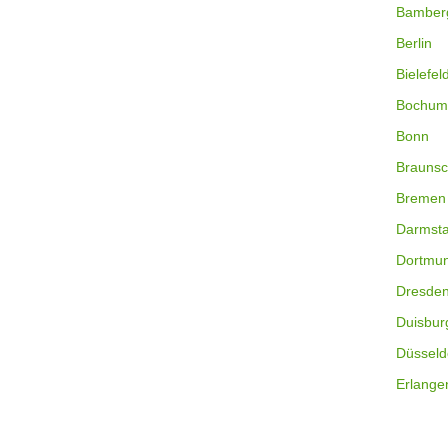
Bamber
Berlin
Bielefel
Bochum
Bonn
Braunsc
Bremen
Darmsta
Dortmu
Dresde
Duisbur
Düsseld
Erlange