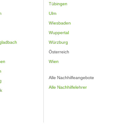
Tübingen
m
Ulm
Wiesbaden
Wuppertal
gladbach
Würzburg
Österreich
sen
Wien
h
Alle Nachhilfeangebote
g
Alle Nachhilfelehrer
k