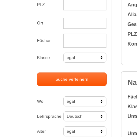
Ange
PLZ
Alia
Ort
Gesc
PLZ 
Fächer
Kon
Klasse
Suche verfeinern
Na
Fäc
Wo
Klas
Lehrsprache
Unte
Alter
Unte