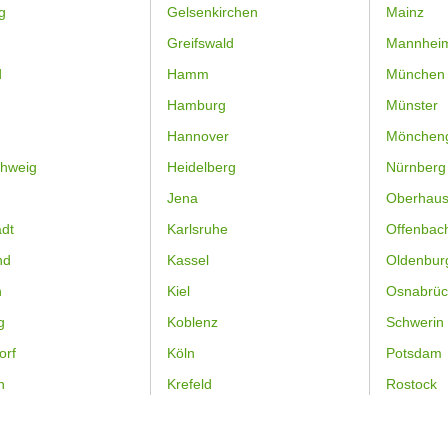
g
Gelsenkirchen
Mainz
Greifswald
Mannhei
d
Hamm
München
Hamburg
Münster
Hannover
Mönchen
hweig
Heidelberg
Nürnberg
Jena
Oberhau
dt
Karlsruhe
Offenbac
nd
Kassel
Oldenbur
n
Kiel
Osnabrüc
g
Koblenz
Schwerin
orf
Köln
Potsdam
n
Krefeld
Rostock