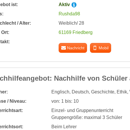
bot ist:
Aktiv
s:
Rushda98
hlecht / Alter:
Weiblich/ 28
Ort:
61169 Friedberg
takt:
Nachricht
Mobil
chhilfeangebot: Nachhilfe von Schüler
her:
Englisch, Deutsch, Geschichte, Ethik, W
se / Niveau:
von: 1 bis: 10
rrichtsart:
Einzel- und Gruppenunterricht
Gruppengröße: maximal 3 Schüler
rrichtsort:
Beim Lehrer