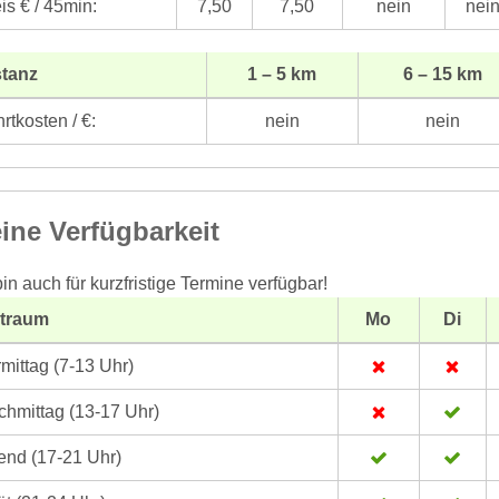
is € / 45min:
7,50
7,50
nein
nei
stanz
1 – 5 km
6 – 15 km
rtkosten / €:
nein
nein
ine Verfügbarkeit
bin auch für kurzfristige Termine verfügbar!
itraum
Mo
Di
mittag (7-13 Uhr)
hmittag (13-17 Uhr)
nd (17-21 Uhr)