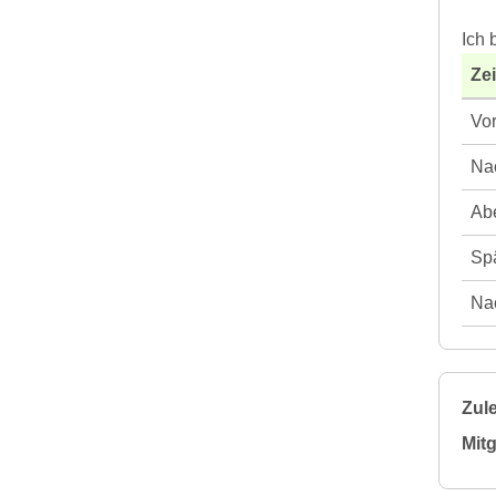
Ich 
Ze
Vor
Nac
Abe
Spä
Nac
Zule
Mitg