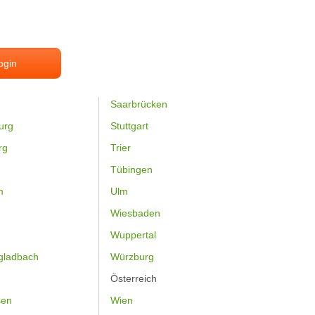
ogin
Saarbrücken
urg
Stuttgart
rg
Trier
Tübingen
m
Ulm
Wiesbaden
Wuppertal
gladbach
Würzburg
Österreich
sen
Wien