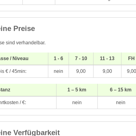
ine Preise
se sind verhandelbar.
sse / Niveau
1 - 6
7 - 10
11 - 13
FH
is € / 45min:
nein
9,00
9,00
9,0
stanz
1 – 5 km
6 – 15 km
rtkosten / €:
nein
nein
ine Verfügbarkeit