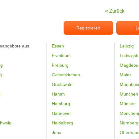
« Zurück
Registrieren
L
feangebote aus
Essen
Leipzig
Frankfurt
Ludwigsb
rg
Freiburg
Magdebu
g
Gelsenkirchen
Mainz
Greifswald
Mannhei
d
Hamm
München
Hamburg
Münster
Hannover
Mönchen
hweig
Heidelberg
Nürnberg
Jena
Oberhau