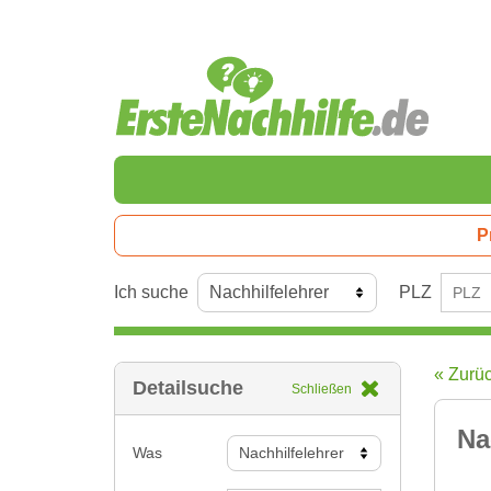
P
Ich suche
PLZ
« Zurü
Detailsuche
Schließen
Na
Was