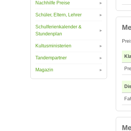
Nachhilfe Preise
Schüler, Eltern, Lehrer
Me
Schulferienkalender &
Stundenplan
Prei
Kultusministerien
Kla
Tandempartner
Pre
Magazin
Di
Fah
Me