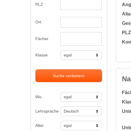
Ange
PLZ
Alia
Ort
Gesc
PLZ 
Fächer
Kon
Klasse
Suche verfeinern
Na
Fäc
Wo
Klas
Lehrsprache
Unte
Alter
Unte