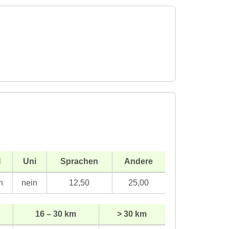
H
Uni
Sprachen
Andere
n
nein
12,50
25,00
16 – 30 km
> 30 km