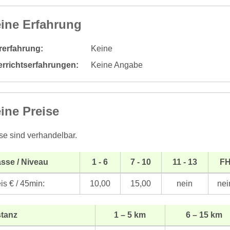
ine Erfahrung
rerfahrung:
Keine
errichtserfahrungen:
Keine Angabe
ine Preise
se sind verhandelbar.
sse / Niveau
1 - 6
7 - 10
11 - 13
F
is € / 45min:
10,00
15,00
nein
nei
stanz
1 – 5 km
6 – 15 km