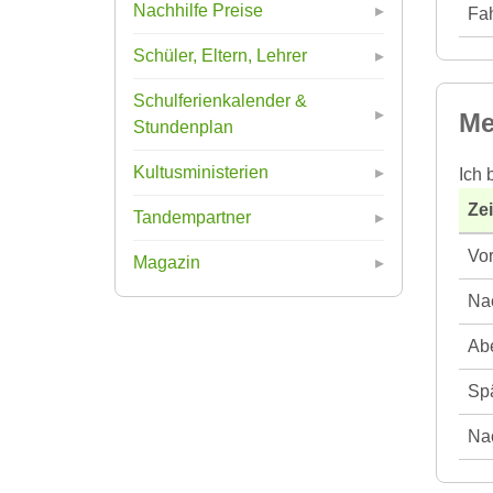
Nachhilfe Preise
Fah
Schüler, Eltern, Lehrer
Schulferienkalender &
Me
Stundenplan
Kultusministerien
Ich 
Ze
Tandempartner
Vor
Magazin
Nac
Abe
Spä
Nac