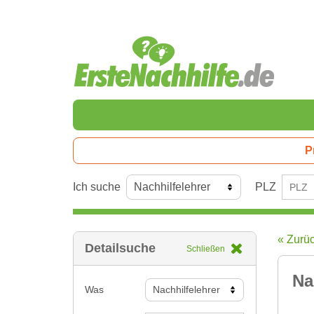
P
Ich suche
PLZ
« Zurü
Detailsuche
Schließen
Na
Was