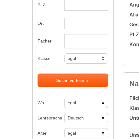
Ange
PLZ
Alia
Ort
Gesc
PLZ 
Fächer
Kon
Klasse
Suche verfeinern
Na
Fäc
Wo
Klas
Lehrsprache
Unte
Alter
Unte