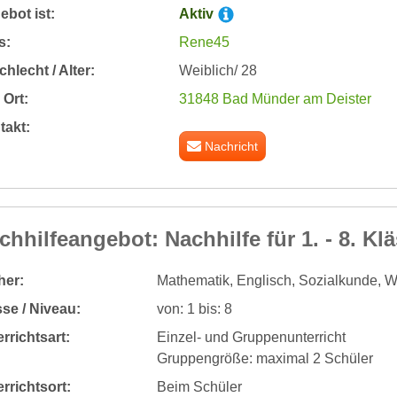
bot ist:
Aktiv
s:
Rene45
hlecht / Alter:
Weiblich/ 28
Ort:
31848 Bad Münder am Deister
takt:
Nachricht
chhilfeangebot: Nachhilfe für 1. - 8. Klä
her:
Mathematik, Englisch, Sozialkunde, Wir
se / Niveau:
von: 1 bis: 8
rrichtsart:
Einzel- und Gruppenunterricht
Gruppengröße: maximal 2 Schüler
rrichtsort:
Beim Schüler