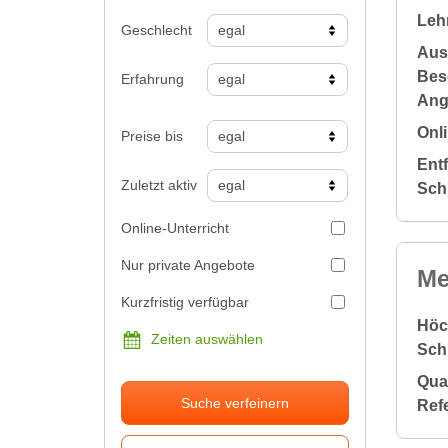
Leh
Geschlecht
Aus
Bes
Erfahrung
Ang
Onli
Preise bis
Ent
Zuletzt aktiv
Sch
Online-Unterricht
Nur private Angebote
Me
Kurzfristig verfügbar
Höc
Zeiten auswählen
Sch
Qual
Suche verfeinern
Ref