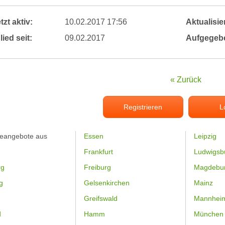
tzt aktiv:
10.02.2017 17:56
Aktualisier
lied seit:
09.02.2017
Aufgegeb
« Zurück
Registrieren
L
feangebote aus
Essen
Leipzig
Frankfurt
Ludwigsb
rg
Freiburg
Magdebu
g
Gelsenkirchen
Mainz
Greifswald
Mannhei
d
Hamm
München