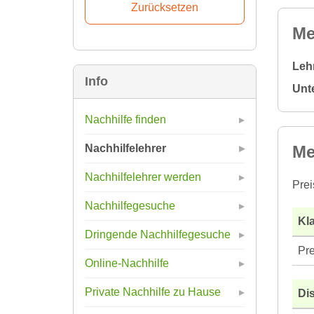
Me
Leh
Info
Unt
Nachhilfe finden
Me
Nachhilfelehrer
Nachhilfelehrer werden
Prei
Nachhilfegesuche
Kla
Dringende Nachhilfegesuche
Pre
Online-Nachhilfe
Private Nachhilfe zu Hause
Di