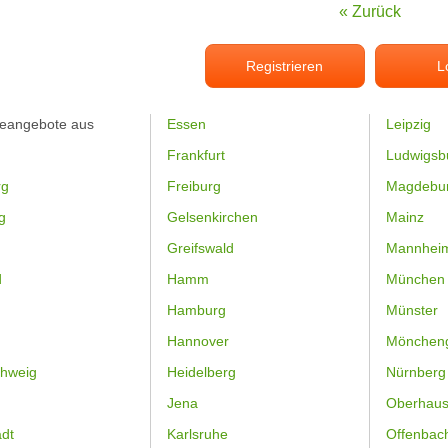
« Zurück
Registrieren
L
feangebote aus
Essen
Leipzig
Frankfurt
Ludwigsb
rg
Freiburg
Magdebu
g
Gelsenkirchen
Mainz
Greifswald
Mannhei
d
Hamm
München
Hamburg
Münster
Hannover
Mönchen
hweig
Heidelberg
Nürnberg
Jena
Oberhau
dt
Karlsruhe
Offenbac