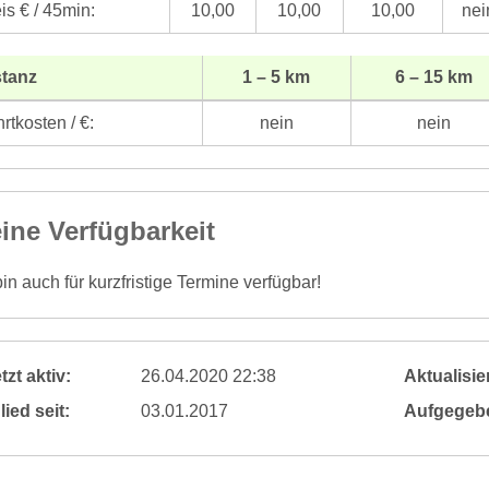
is € / 45min:
10,00
10,00
10,00
nei
stanz
1 – 5 km
6 – 15 km
rtkosten / €:
nein
nein
ine Verfügbarkeit
bin auch für kurzfristige Termine verfügbar!
tzt aktiv:
26.04.2020 22:38
Aktualisier
lied seit:
03.01.2017
Aufgegeb