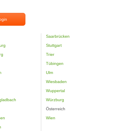
ogin
Saarbrücken
urg
Stuttgart
rg
Trier
Tübingen
m
Ulm
Wiesbaden
Wuppertal
gladbach
Würzburg
Österreich
sen
Wien
h