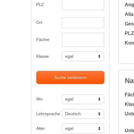
Ange
PLZ
Alia
Ort
Gesc
PLZ 
Fächer
Kon
Klasse
Suche verfeinern
Na
Fäc
Wo
Klas
Lehrsprache
Unte
Alter
Unte