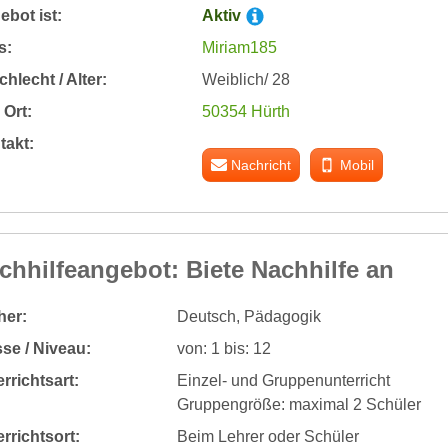
bot ist:
Aktiv
s:
Miriam185
hlecht / Alter:
Weiblich/ 28
Ort:
50354 Hürth
takt:
Nachricht
Mobil
chhilfeangebot: Biete Nachhilfe an
her:
Deutsch, Pädagogik
se / Niveau:
von: 1 bis: 12
rrichtsart:
Einzel- und Gruppenunterricht
Gruppengröße: maximal 2 Schüler
rrichtsort:
Beim Lehrer oder Schüler