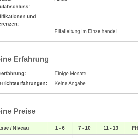
ulabschluss:
ifikationen und
erenzen:
Filialleitung im Einzelhandel
ine Erfahrung
rerfahrung:
Einige Monate
errichtserfahrungen:
Keine Angabe
ine Preise
sse / Niveau
1 - 6
7 - 10
11 - 13
F