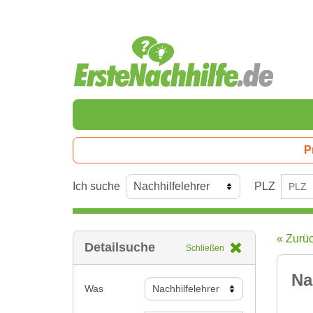
P
Ich suche
PLZ
« Zurü
Detailsuche
Schließen
Na
Was