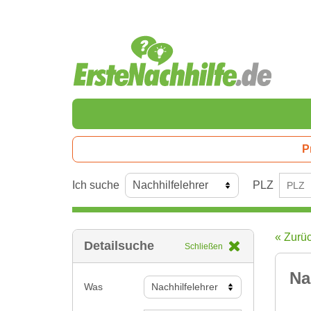
P
Ich suche
PLZ
« Zurü
Detailsuche
Schließen
Na
Was