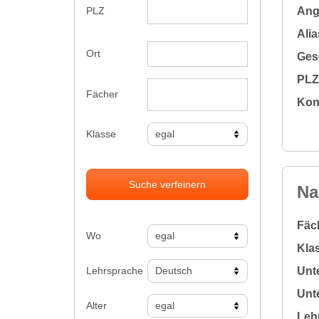
Ange
PLZ
Alia
Ort
Gesc
PLZ 
Fächer
Kon
Klasse
Suche verfeinern
Na
Fäc
Wo
Klas
Lehrsprache
Unte
Unte
Alter
Leh