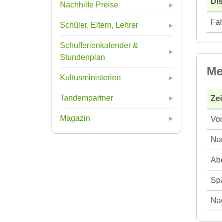
Di
Nachhilfe Preise
Fah
Schüler, Eltern, Lehrer
Schulferienkalender &
Stundenplan
Me
Kultusministerien
Tandempartner
Ze
Magazin
Vor
Nac
Abe
Spä
Nac