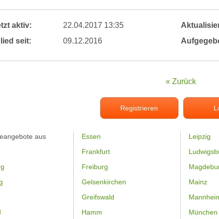
tzt aktiv:
22.04.2017 13:35
Aktualisier
lied seit:
09.12.2016
Aufgegeb
« Zurück
Registrieren
L
feangebote aus
Essen
Leipzig
Frankfurt
Ludwigsb
rg
Freiburg
Magdebu
g
Gelsenkirchen
Mainz
Greifswald
Mannhei
d
Hamm
München