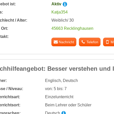
bot ist:
Aktiv
s:
Katja354
hlecht / Alter:
Weiblich/ 30
Ort:
45663 Recklinghausen
takt:
Nachricht
Telefon
M
chhilfeangebot: Besser verstehen und 
her:
Englisch, Deutsch
se / Niveau:
von: 5 bis: 7
rrichtsart:
Einzelunterricht
rrichtsort:
Beim Lehrer oder Schüler
rsprachen:
Deutsch