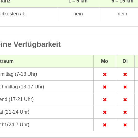
stanz
1 – 5 km
6 – 15 km
rtkosten / €:
nein
nein
ine Verfügbarkeit
itraum
Mo
Di
mittag (7-13 Uhr)
hmittag (13-17 Uhr)
nd (17-21 Uhr)
t (21-24 Uhr)
ht (24-7 Uhr)