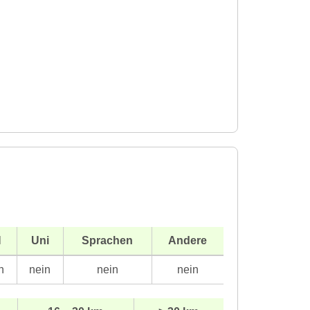
H
Uni
Sprachen
Andere
n
nein
nein
nein