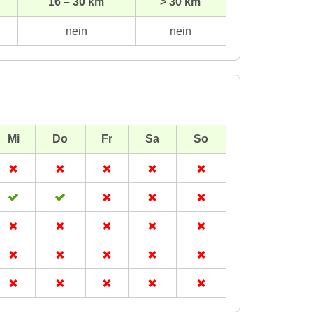
16 – 30 km
> 30 km
nein
nein
Mi
Do
Fr
Sa
So