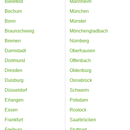
Bielefeld
Mannheim
Bochum
München
Bonn
Münster
Braunschweig
Mönchengladbach
Bremen
Nürnberg
Darmstadt
Oberhausen
Dortmund
Offenbach
Dresden
Oldenburg
Duisburg
Osnabrück
Düsseldorf
Schwerin
Erlangen
Potsdam
Essen
Rostock
Frankfurt
Saarbrücken
Freiburg
Stuttgart