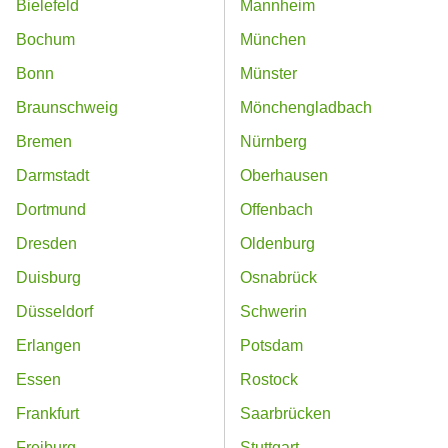
Bielefeld
Mannheim
Bochum
München
Bonn
Münster
Braunschweig
Mönchengladbach
Bremen
Nürnberg
Darmstadt
Oberhausen
Dortmund
Offenbach
Dresden
Oldenburg
Duisburg
Osnabrück
Düsseldorf
Schwerin
Erlangen
Potsdam
Essen
Rostock
Frankfurt
Saarbrücken
Freiburg
Stuttgart