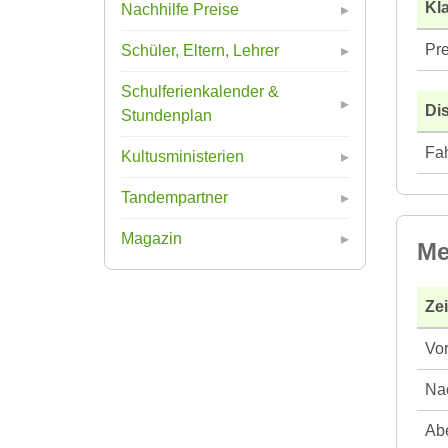
Kla
Nachhilfe Preise
Pre
Schüler, Eltern, Lehrer
Schulferienkalender &
Di
Stundenplan
Fah
Kultusministerien
Tandempartner
Magazin
Me
Ze
Vor
Nac
Abe