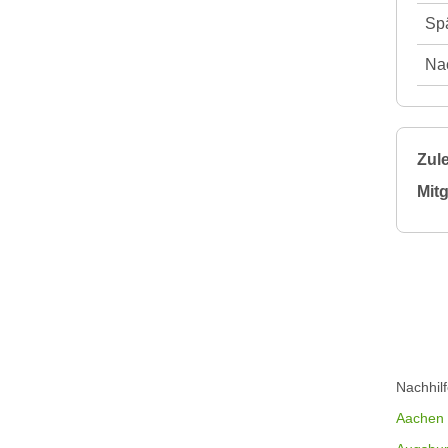
Spä
Nac
Zule
Mitg
Nachhil
Aachen