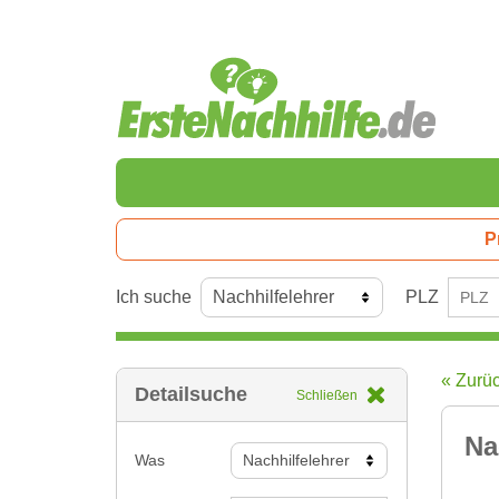
P
Ich suche
PLZ
« Zurü
Detailsuche
Schließen
Na
Was