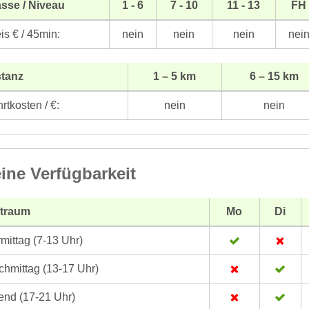
sse / Niveau
1 - 6
7 - 10
11 - 13
FH
is € / 45min:
nein
nein
nein
nei
stanz
1 – 5 km
6 – 15 km
rtkosten / €:
nein
nein
ine Verfügbarkeit
itraum
Mo
Di
mittag (7-13 Uhr)
hmittag (13-17 Uhr)
nd (17-21 Uhr)