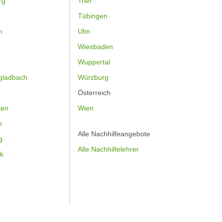
rg
Trier
Tübingen
m
Ulm
Wiesbaden
Wuppertal
gladbach
Würzburg
Österreich
sen
Wien
h
Alle Nachhilfeangebote
g
Alle Nachhilfelehrer
k