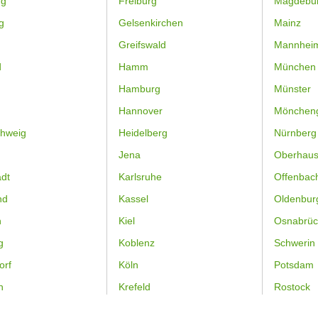
rg
Freiburg
Magdebu
g
Gelsenkirchen
Mainz
Greifswald
Mannhei
d
Hamm
München
Hamburg
Münster
Hannover
Mönchen
hweig
Heidelberg
Nürnberg
Jena
Oberhau
dt
Karlsruhe
Offenbac
nd
Kassel
Oldenbur
n
Kiel
Osnabrüc
g
Koblenz
Schwerin
orf
Köln
Potsdam
n
Krefeld
Rostock