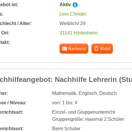
bot ist:
Aktiv
s:
Linn Christin
hlecht / Alter:
Weiblich/ 29
Ort:
31141 Hildesheim
takt:
Nachricht
Mobil
chhilfeangebot: Nachhilfe Lehrerin (St
her:
Mathematik, Englisch, Deutsch
se / Niveau:
von: 1 bis: 4
rrichtsart:
Einzel- und Gruppenunterricht
Gruppengröße: maximal 2 Schüler
rrichtsort:
Beim Schüler