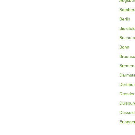
Augsbu
Bamber
Berlin
Bielefel
Bochum
Bonn
Braunsc
Bremen
Darmsta
Dortmu
Dresde
Duisbur
Düsseld
Erlange