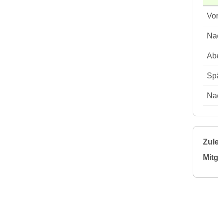
Vor
Nac
Abe
Spä
Nac
Zule
Mitg