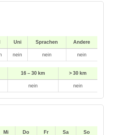
H
Uni
Sprachen
Andere
n
nein
nein
nein
16 – 30 km
> 30 km
nein
nein
Mi
Do
Fr
Sa
So