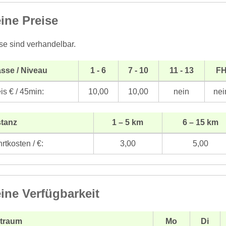
ine Preise
se sind verhandelbar.
sse / Niveau
1 - 6
7 - 10
11 - 13
F
is € / 45min:
10,00
10,00
nein
nei
stanz
1 – 5 km
6 – 15 km
rtkosten / €:
3,00
5,00
ine Verfügbarkeit
itraum
Mo
Di