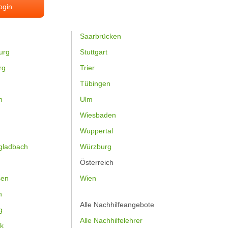
ogin
Saarbrücken
urg
Stuttgart
rg
Trier
Tübingen
m
Ulm
Wiesbaden
Wuppertal
gladbach
Würzburg
Österreich
sen
Wien
h
Alle Nachhilfeangebote
g
Alle Nachhilfelehrer
k