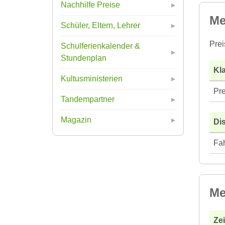
Nachhilfe Preise
Me
Schüler, Eltern, Lehrer
Prei
Schulferienkalender &
Stundenplan
Kla
Kultusministerien
Pre
Tandempartner
Magazin
Di
Fah
Me
Ze