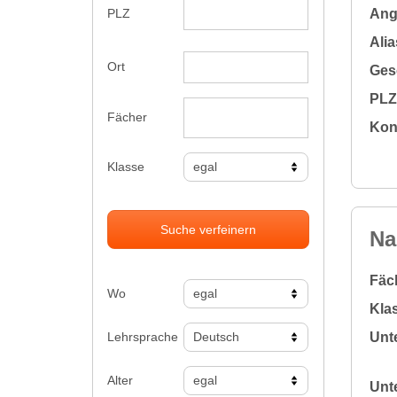
Ange
PLZ
Alia
Ort
Gesc
PLZ 
Fächer
Kon
Klasse
Suche verfeinern
Na
Fäc
Wo
Klas
Lehrsprache
Unte
Alter
Unte