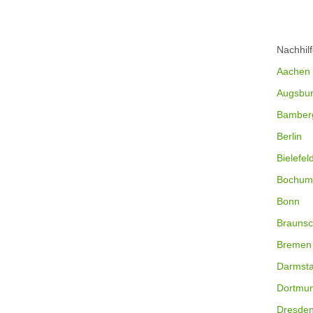
Nachhil
Aachen
Augsbu
Bamber
Berlin
Bielefel
Bochum
Bonn
Braunsc
Bremen
Darmsta
Dortmu
Dresde