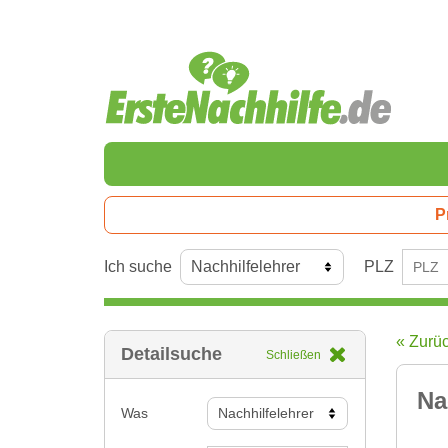
P
Ich suche
PLZ
« Zurü
Detailsuche
Schließen
Na
Was