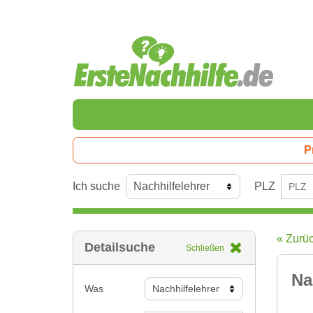
P
Ich suche
PLZ
« Zurü
Detailsuche
Schließen
Na
Was