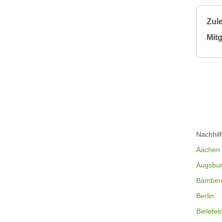
Zule
Mitg
Nachhil
Aachen
Augsbu
Bamber
Berlin
Bielefel