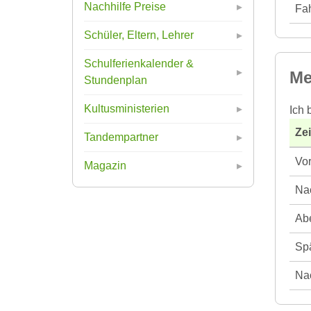
Nachhilfe Preise
Fah
Schüler, Eltern, Lehrer
Schulferienkalender &
Me
Stundenplan
Kultusministerien
Ich 
Ze
Tandempartner
Vor
Magazin
Nac
Abe
Spä
Nac