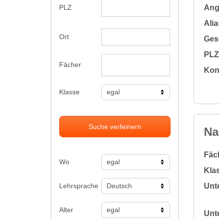
Ange
PLZ
Alia
Ort
Gesc
PLZ 
Fächer
Kon
Klasse
Suche verfeinern
Na
Fäc
Wo
Klas
Lehrsprache
Unte
Alter
Unte