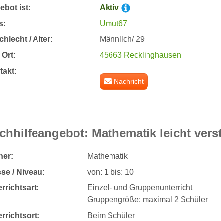
bot ist:
Aktiv
s:
Umut67
hlecht / Alter:
Männlich/ 29
Ort:
45663 Recklinghausen
takt:
Nachricht
chhilfeangebot: Mathematik leicht vers
her:
Mathematik
se / Niveau:
von: 1 bis: 10
rrichtsart:
Einzel- und Gruppenunterricht
Gruppengröße: maximal 2 Schüler
rrichtsort:
Beim Schüler