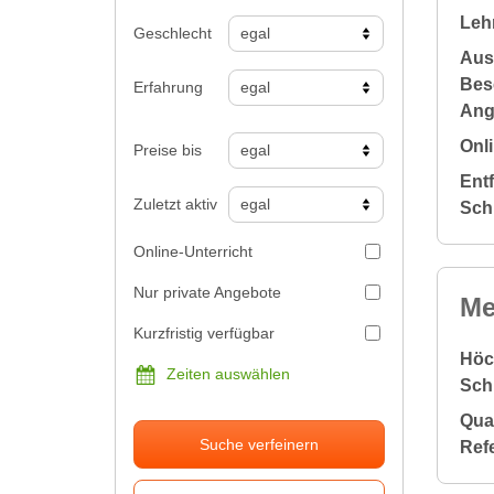
Leh
Geschlecht
Aus
Bes
Erfahrung
Ang
Onli
Preise bis
Ent
Zuletzt aktiv
Sch
Online-Unterricht
Nur private Angebote
Me
Kurzfristig verfügbar
Höc
Zeiten auswählen
Sch
Qual
Suche verfeinern
Ref