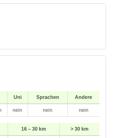
H
Uni
Sprachen
Andere
n
nein
nein
nein
16 – 30 km
> 30 km