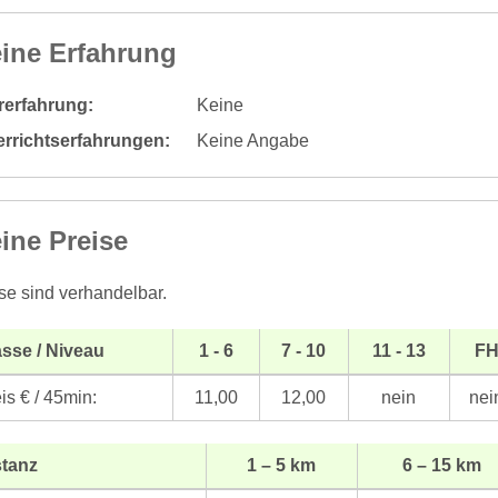
ine Erfahrung
rerfahrung:
Keine
errichtserfahrungen:
Keine Angabe
ine Preise
se sind verhandelbar.
sse / Niveau
1 - 6
7 - 10
11 - 13
F
is € / 45min:
11,00
12,00
nein
nei
stanz
1 – 5 km
6 – 15 km