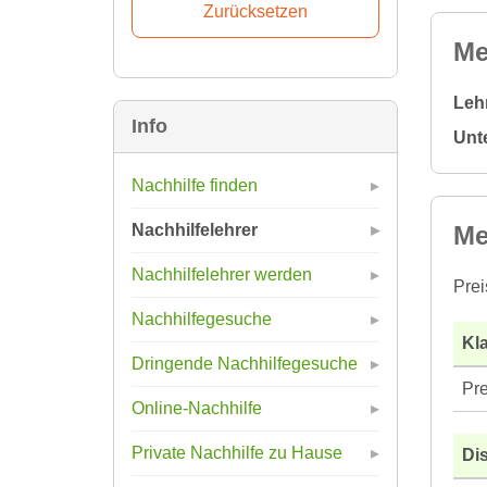
Me
Leh
Info
Unt
Nachhilfe finden
Me
Nachhilfelehrer
Nachhilfelehrer werden
Prei
Nachhilfegesuche
Kla
Dringende Nachhilfegesuche
Pre
Online-Nachhilfe
Private Nachhilfe zu Hause
Di