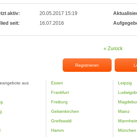
tzt aktiv:
20.05.2017 15:19
Aktualisier
lied seit:
16.07.2016
Aufgegeb
« Zurück
Registrieren
L
feangebote aus
Essen
Leipzig
Frankfurt
Ludwigsb
rg
Freiburg
Magdebu
g
Gelsenkirchen
Mainz
Greifswald
Mannhei
d
Hamm
München