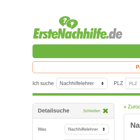
P
Ich suche
PLZ
« Zurü
Detailsuche
Schließen
Na
Was