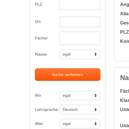
Ange
PLZ
Alia
Ort
Gesc
PLZ 
Fächer
Kon
Klasse
Suche verfeinern
Na
Fäc
Wo
Klas
Lehrsprache
Unte
Alter
Unte