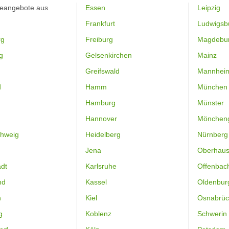
feangebote aus
Essen
Leipzig
Frankfurt
Ludwigsb
rg
Freiburg
Magdebu
g
Gelsenkirchen
Mainz
Greifswald
Mannhei
d
Hamm
München
Hamburg
Münster
Hannover
Mönchen
hweig
Heidelberg
Nürnberg
Jena
Oberhau
dt
Karlsruhe
Offenbac
nd
Kassel
Oldenbur
n
Kiel
Osnabrüc
g
Koblenz
Schwerin