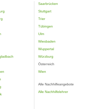
Saarbrücken
urg
Stuttgart
rg
Trier
Tübingen
m
Ulm
Wiesbaden
Wuppertal
gladbach
Würzburg
Österreich
sen
Wien
h
Alle Nachhilfeangebote
g
Alle Nachhilfelehrer
k