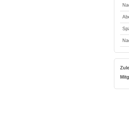
Nac
Abe
Spä
Nac
Zule
Mitg