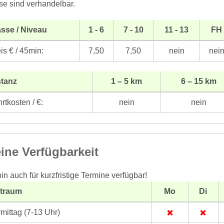
se sind verhandelbar.
sse / Niveau
1 - 6
7 - 10
11 - 13
FH
is € / 45min:
7,50
7,50
nein
nei
stanz
1 – 5 km
6 – 15 km
rtkosten / €:
nein
nein
ine Verfügbarkeit
bin auch für kurzfristige Termine verfügbar!
itraum
Mo
Di
mittag (7-13 Uhr)