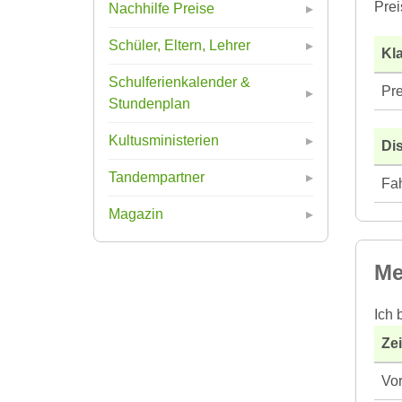
Prei
Nachhilfe Preise
Schüler, Eltern, Lehrer
Kla
Schulferienkalender &
Pre
Stundenplan
Kultusministerien
Di
Tandempartner
Fah
Magazin
Me
Ich 
Ze
Vor