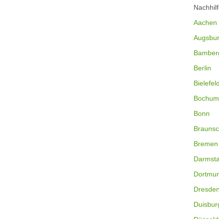
Nachhil
Aachen
Augsbu
Bamber
Berlin
Bielefel
Bochum
Bonn
Braunsc
Bremen
Darmsta
Dortmu
Dresde
Duisbur