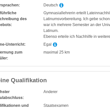
rsprachen:
Deutsch
führliche
Gymnasiallehrerin erteilt Lateinnachhi
chreibung des
Latinumsvorbereitung. Ich gebe schon 
ebots:
war ich mehrere Semester an der Unive
Latinum.
Ebenso erteile ich Nachhilfe in weit
ne-Unterricht:
Egal
fernung zum
maximal 25 km
üler:
ine Qualifikation
hster
Anderer
ulabschluss:
ifikationen und
Staatsexamen