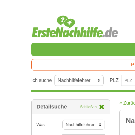
P
Ich suche
PLZ
« Zurü
Detailsuche
Schließen
Na
Was