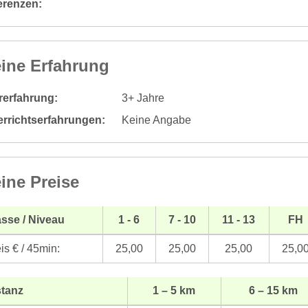
erenzen:
ine Erfahrung
rerfahrung:
3+ Jahre
errichtserfahrungen:
Keine Angabe
ine Preise
sse / Niveau
1 - 6
7 - 10
11 - 13
FH
is € / 45min:
25,00
25,00
25,00
25,0
stanz
1 – 5 km
6 – 15 km