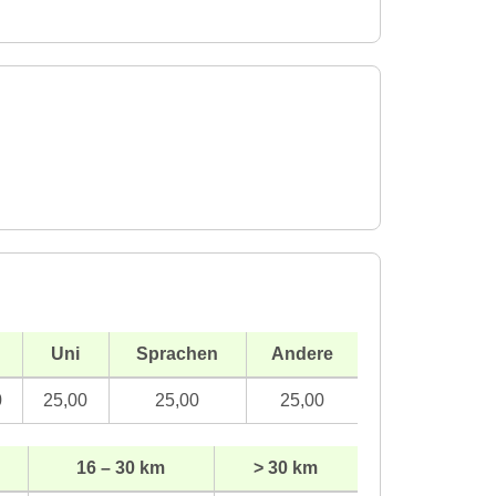
Uni
Sprachen
Andere
0
25,00
25,00
25,00
16 – 30 km
> 30 km