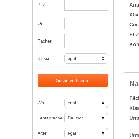
Ange
PLZ
Alia
Ort
Gesc
PLZ 
Fächer
Kon
Klasse
Suche verfeinern
Na
Fäc
Wo
Klas
Lehrsprache
Unte
Alter
Unte