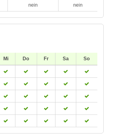
nein
nein
Mi
Do
Fr
Sa
So