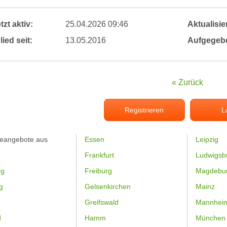
tzt aktiv:
25.04.2026 09:46
Aktualisier
lied seit:
13.05.2016
Aufgegeb
« Zurück
Registrieren
L
feangebote aus
Essen
Leipzig
Frankfurt
Ludwigsb
rg
Freiburg
Magdebu
g
Gelsenkirchen
Mainz
Greifswald
Mannhei
d
Hamm
München