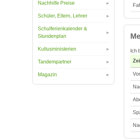
Nachhilfe Preise
Fah
Schüler, Eltern, Lehrer
Schulferienkalender &
Me
Stundenplan
Kultusministerien
Ich 
Ze
Tandempartner
Vor
Magazin
Nac
Abe
Spä
Nac