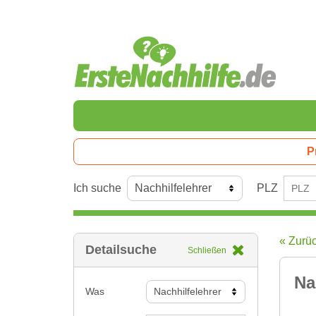
P
Ich suche
PLZ
« Zurü
Detailsuche
Schließen
Na
Was