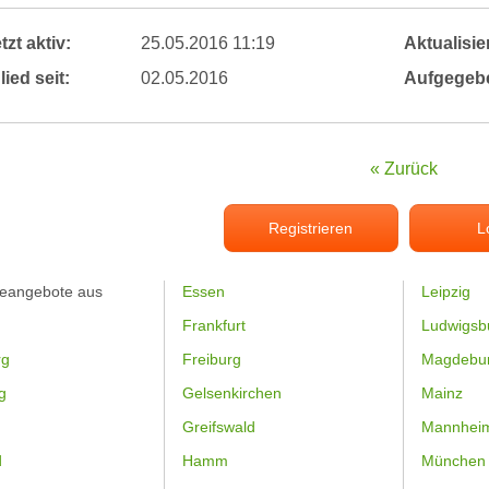
tzt aktiv:
25.05.2016 11:19
Aktualisier
lied seit:
02.05.2016
Aufgegeb
« Zurück
Registrieren
L
feangebote aus
Essen
Leipzig
Frankfurt
Ludwigsb
rg
Freiburg
Magdebu
g
Gelsenkirchen
Mainz
Greifswald
Mannhei
d
Hamm
München