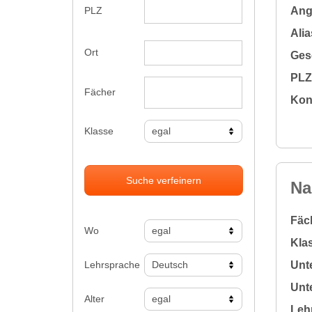
Ange
PLZ
Alia
Ort
Gesc
PLZ 
Fächer
Kon
Klasse
Suche verfeinern
Na
Fäc
Wo
Klas
Lehrsprache
Unte
Unte
Alter
Leh