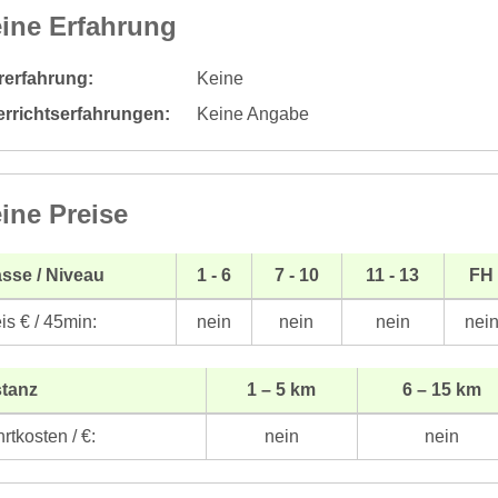
ine Erfahrung
rerfahrung:
Keine
errichtserfahrungen:
Keine Angabe
ine Preise
sse / Niveau
1 - 6
7 - 10
11 - 13
FH
is € / 45min:
nein
nein
nein
nei
stanz
1 – 5 km
6 – 15 km
rtkosten / €:
nein
nein