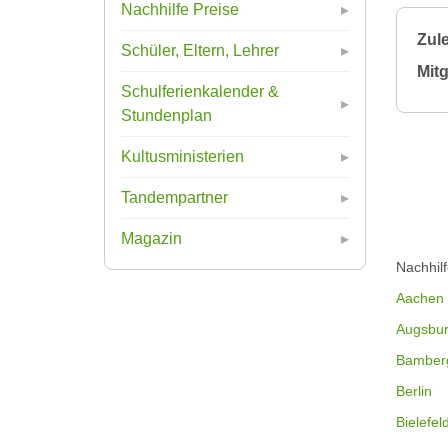
Nachhilfe Preise
Zule
Schüler, Eltern, Lehrer
Mitg
Schulferienkalender &
Stundenplan
Kultusministerien
Tandempartner
Magazin
Nachhil
Aachen
Augsbu
Bamber
Berlin
Bielefel