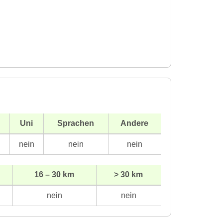
Uni
Sprachen
Andere
n
nein
nein
nein
16 – 30 km
> 30 km
nein
nein