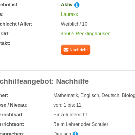
bot ist:
Aktiv
s:
Lauraxx
hlecht / Alter:
Weiblich/ 10
Ort:
45665 Recklinghausen
takt:
Nachricht
chhilfeangebot: Nachhilfe
her:
Mathematik, Englisch, Deutsch, Biolog
se / Niveau:
von: 1 bis: 11
rrichtsart:
Einzelunterricht
rrichtsort:
Beim Lehrer oder Schüler
rsprachen:
Deutsch