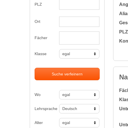
Ange
PLZ
Alia
Ort
Gesc
PLZ 
Fächer
Kon
Klasse
Suche verfeinern
Na
Fäc
Wo
Klas
Lehrsprache
Unte
Alter
Unte