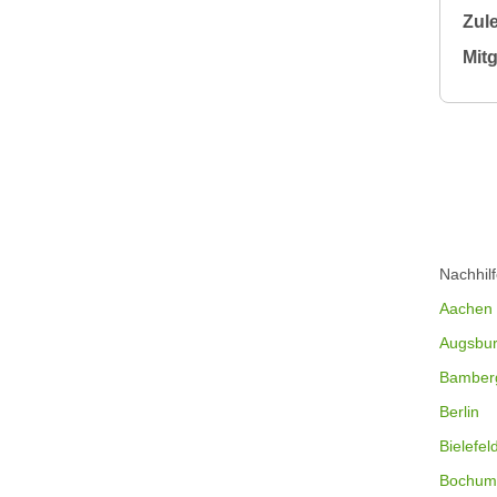
Zule
Mitg
Nachhil
Aachen
Augsbu
Bamber
Berlin
Bielefel
Bochum