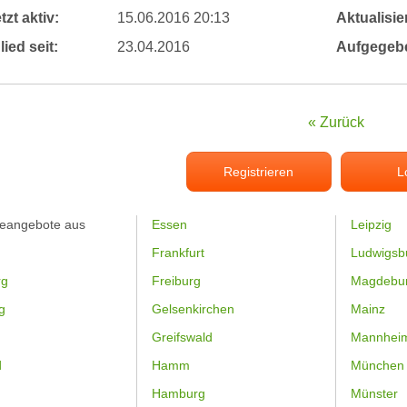
tzt aktiv:
15.06.2016 20:13
Aktualisier
lied seit:
23.04.2016
Aufgegeb
« Zurück
Registrieren
L
feangebote aus
Essen
Leipzig
Frankfurt
Ludwigsb
rg
Freiburg
Magdebu
g
Gelsenkirchen
Mainz
Greifswald
Mannhei
d
Hamm
München
Hamburg
Münster