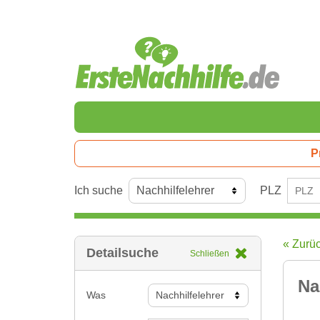
P
Ich suche
PLZ
« Zurü
Detailsuche
Schließen
Na
Was