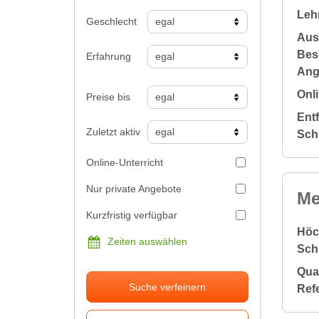
Leh
Geschlecht
Aus
Bes
Erfahrung
Ang
Onli
Preise bis
Ent
Zuletzt aktiv
Sch
Online-Unterricht
Nur private Angebote
Me
Kurzfristig verfügbar
Höc
Zeiten auswählen
Sch
Qual
Suche verfeinern
Ref