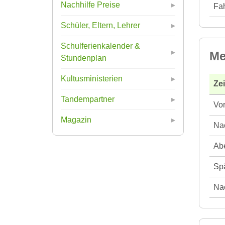
Nachhilfe Preise
Fah
Schüler, Eltern, Lehrer
Schulferienkalender &
Me
Stundenplan
Kultusministerien
Ze
Tandempartner
Vor
Magazin
Nac
Abe
Spä
Nac