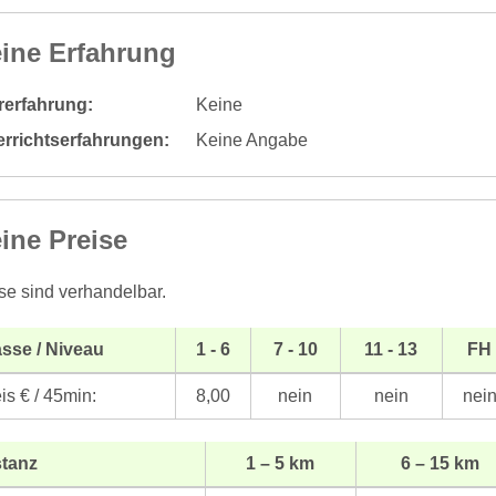
ine Erfahrung
rerfahrung:
Keine
errichtserfahrungen:
Keine Angabe
ine Preise
se sind verhandelbar.
sse / Niveau
1 - 6
7 - 10
11 - 13
FH
is € / 45min:
8,00
nein
nein
nei
stanz
1 – 5 km
6 – 15 km