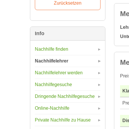
Me
Leh
Info
Unt
Nachhilfe finden
Me
Nachhilfelehrer
Nachhilfelehrer werden
Prei
Nachhilfegesuche
Kla
Dringende Nachhilfegesuche
Pre
Online-Nachhilfe
Private Nachhilfe zu Hause
Di