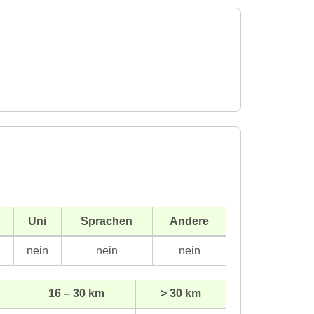
Uni
Sprachen
Andere
n
nein
nein
nein
16 – 30 km
> 30 km