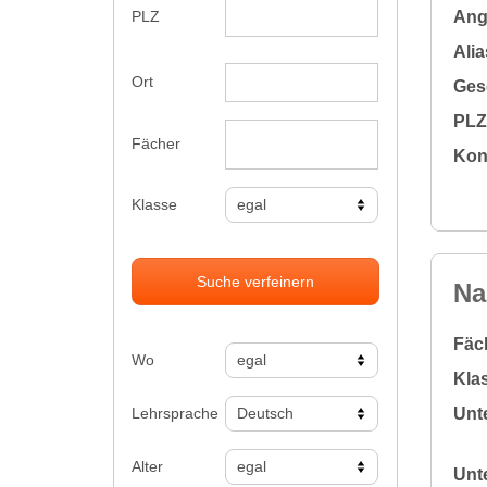
Ange
PLZ
Alia
Ort
Gesc
PLZ 
Fächer
Kon
Klasse
Suche verfeinern
Na
Fäc
Wo
Klas
Lehrsprache
Unte
Alter
Unte