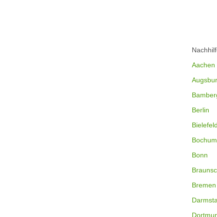
Nachhil
Aachen
Augsbu
Bamber
Berlin
Bielefel
Bochum
Bonn
Braunsc
Bremen
Darmsta
Dortmu