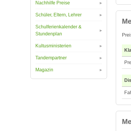
Nachhilfe Preise
Schüler, Eltern, Lehrer
Me
Schulferienkalender &
Stundenplan
Prei
Kultusministerien
Kla
Tandempartner
Pre
Magazin
Di
Fah
Me