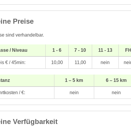
ine Preise
se sind verhandelbar.
sse / Niveau
1 - 6
7 - 10
11 - 13
F
is € / 45min:
10,00
11,00
nein
nei
stanz
1 – 5 km
6 – 15 km
rtkosten / €:
nein
nein
ine Verfügbarkeit