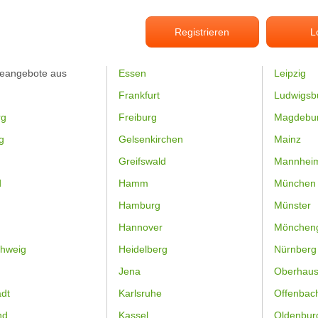
Registrieren
L
feangebote aus
Essen
Leipzig
Frankfurt
Ludwigsb
rg
Freiburg
Magdebu
g
Gelsenkirchen
Mainz
Greifswald
Mannhei
d
Hamm
München
Hamburg
Münster
Hannover
Mönchen
hweig
Heidelberg
Nürnberg
Jena
Oberhau
dt
Karlsruhe
Offenbac
nd
Kassel
Oldenbur