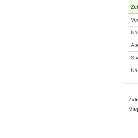
Ze
Vor
Nac
Abe
Spä
Nac
Zule
Mitg