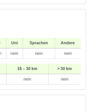
H
Uni
Sprachen
Andere
n
nein
nein
nein
16 – 30 km
> 30 km
nein
nein