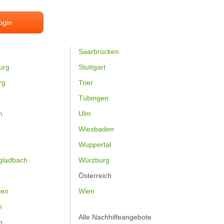
ogin
Saarbrücken
urg
Stuttgart
rg
Trier
Tübingen
m
Ulm
Wiesbaden
Wuppertal
gladbach
Würzburg
Österreich
sen
Wien
h
Alle Nachhilfeangebote
g