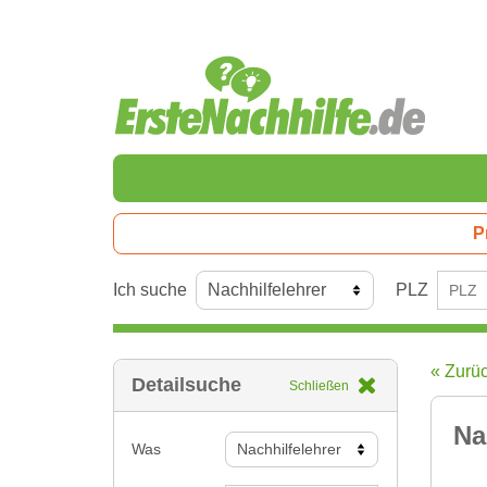
P
Ich suche
PLZ
« Zurü
Detailsuche
Schließen
Na
Was