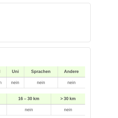
H
Uni
Sprachen
Andere
n
nein
nein
nein
16 – 30 km
> 30 km
nein
nein