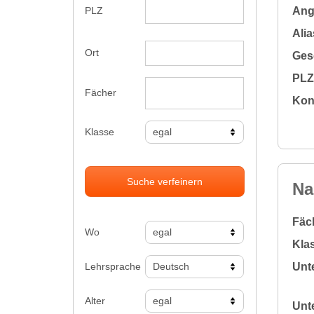
Ange
PLZ
Alia
Ort
Gesc
PLZ 
Fächer
Kon
Klasse
Suche verfeinern
Na
Fäc
Wo
Klas
Lehrsprache
Unte
Alter
Unte