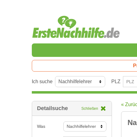
P
Ich suche
PLZ
« Zurü
Detailsuche
Schließen
Na
Was