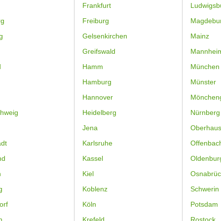
Frankfurt
Ludwigsb
rg
Freiburg
Magdebu
g
Gelsenkirchen
Mainz
Greifswald
Mannhei
d
Hamm
München
Hamburg
Münster
Hannover
Mönchen
hweig
Heidelberg
Nürnberg
Jena
Oberhau
dt
Karlsruhe
Offenbac
nd
Kassel
Oldenbur
n
Kiel
Osnabrüc
g
Koblenz
Schwerin
orf
Köln
Potsdam
n
Krefeld
Rostock