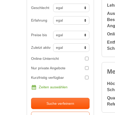
Leh
Geschlecht
Aus
Bes
Erfahrung
Ang
Onli
Preise bis
Ent
Zuletzt aktiv
Sch
Online-Unterricht
Nur private Angebote
Me
Kurzfristig verfügbar
Höc
Zeiten auswählen
Sch
Qual
Suche verfeinern
Ref