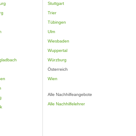
urg
Stuttgart
rg
Trier
Tübingen
m
Ulm
Wiesbaden
Wuppertal
gladbach
Würzburg
Österreich
sen
Wien
h
Alle Nachhilfeangebote
g
Alle Nachhilfelehrer
k