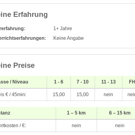
ine Erfahrung
rerfahrung:
1+ Jahre
errichtserfahrungen:
Keine Angabe
ine Preise
sse / Niveau
1 - 6
7 - 10
11 - 13
F
is € / 45min:
15,00
15,00
nein
nei
stanz
1 – 5 km
6 – 15 km
rtkosten / €:
nein
nein