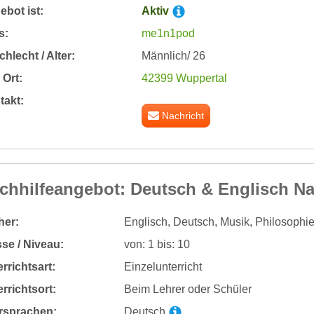
bot ist:
Aktiv
s:
me1n1pod
hlecht / Alter:
Männlich/ 26
Ort:
42399 Wuppertal
takt:
Nachricht
chhilfeangebot: Deutsch & Englisch N
her:
Englisch, Deutsch, Musik, Philosophie
se / Niveau:
von: 1 bis: 10
rrichtsart:
Einzelunterricht
rrichtsort:
Beim Lehrer oder Schüler
rsprachen:
Deutsch