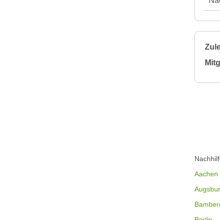
Nac
Zule
Mitg
Nachhil
Aachen
Augsbu
Bamber
Berlin