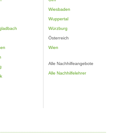
Wiesbaden
Wuppertal
gladbach
Würzburg
Österreich
sen
Wien
h
Alle Nachhilfeangebote
g
Alle Nachhilfelehrer
k