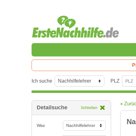
P
Ich suche
PLZ
« Zurü
Detailsuche
Schließen
Na
Was