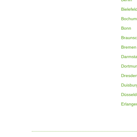
Bielefel
Bochum
Bonn
Braunsc
Bremen
Darmsta
Dortmu
Dresde
Duisbur
Düsseld
Erlange