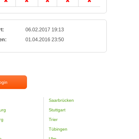
t:
06.02.2017 19:13
en:
01.04.2016 23:50
ogin
Saarbrücken
urg
Stuttgart
rg
Trier
Tübingen
m
Ulm