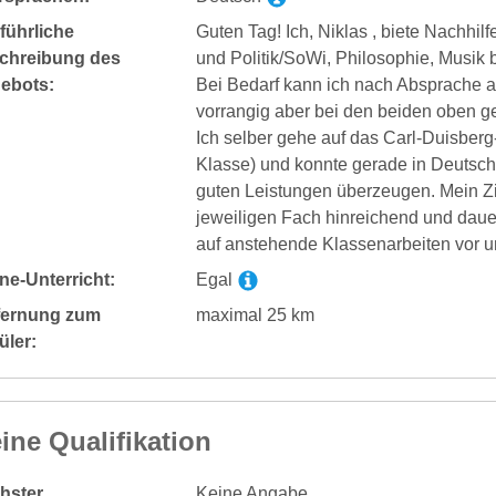
führliche
Guten Tag! Ich, Niklas , biete Nachhil
chreibung des
und Politik/SoWi, Philosophie, Musik b
ebots:
Bei Bedarf kann ich nach Absprache a
vorrangig aber bei den beiden oben g
Ich selber gehe auf das Carl-Duisber
Klasse) und konnte gerade in Deutsch 
guten Leistungen überzeugen. Mein Ziel
jeweiligen Fach hinreichend und dauer
auf anstehende Klassenarbeiten vor un
ne-Unterricht:
Egal
fernung zum
maximal 25 km
üler:
ine Qualifikation
hster
Keine Angabe