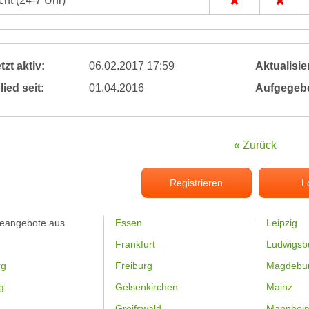
ht (24-7 Uhr)
tzt aktiv:
06.02.2017 17:59
Aktualisier
lied seit:
01.04.2016
Aufgegeb
« Zurück
Registrieren
L
feangebote aus
Essen
Leipzig
Frankfurt
Ludwigsb
rg
Freiburg
Magdebu
g
Gelsenkirchen
Mainz
Greifswald
Mannhei