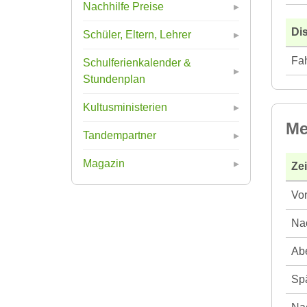
Nachhilfe Preise
Di
Schüler, Eltern, Lehrer
Fah
Schulferienkalender &
Stundenplan
Kultusministerien
Me
Tandempartner
Magazin
Ze
Vor
Nac
Abe
Spä