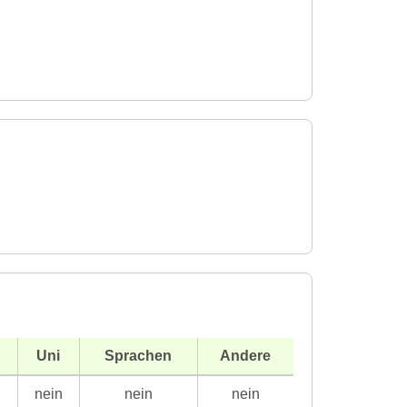
Uni
Sprachen
Andere
n
nein
nein
nein