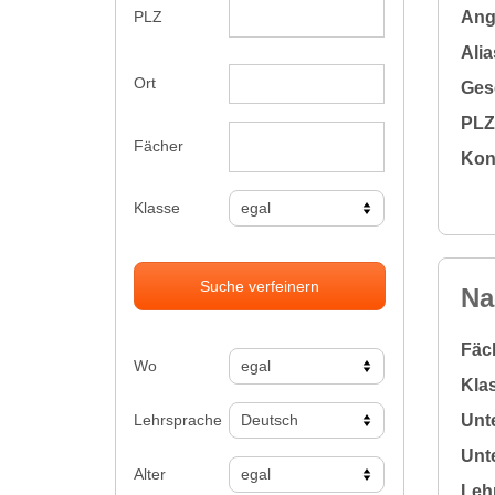
Ange
PLZ
Alia
Ort
Gesc
PLZ 
Fächer
Kon
Klasse
Suche verfeinern
Na
Fäc
Wo
Klas
Lehrsprache
Unte
Unte
Alter
Leh