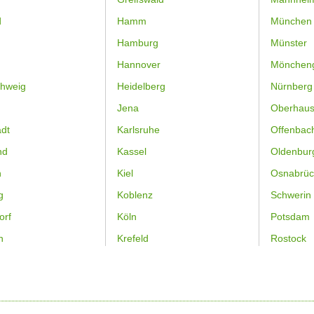
d
Hamm
München
Hamburg
Münster
Hannover
Mönchen
hweig
Heidelberg
Nürnberg
Jena
Oberhau
dt
Karlsruhe
Offenbac
nd
Kassel
Oldenbur
n
Kiel
Osnabrüc
g
Koblenz
Schwerin
orf
Köln
Potsdam
n
Krefeld
Rostock