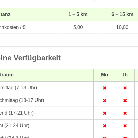
stanz
1 – 5 km
6 – 15 km
rtkosten / €:
5,00
10,00
ine Verfügbarkeit
itraum
Mo
Di
mittag (7-13 Uhr)
hmittag (13-17 Uhr)
nd (17-21 Uhr)
t (21-24 Uhr)