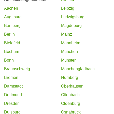
Aachen
Leipzig
Augsburg
Ludwigsburg
Bamberg
Magdeburg
Berlin
Mainz
Bielefeld
Mannheim
Bochum
München
Bonn
Münster
Braunschweig
Mönchengladbach
Bremen
Nürnberg
Darmstadt
Oberhausen
Dortmund
Offenbach
Dresden
Oldenburg
Duisburg
Osnabrück