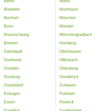
Berlin
Mainz
Bielefeld
Mannheim
Bochum
München
Bonn
Münster
Braunschweig
Mönchengladbach
Bremen
Nürnberg
Darmstadt
Oberhausen
Dortmund
Offenbach
Dresden
Oldenburg
Duisburg
Osnabrück
Düsseldorf
Schwerin
Erlangen
Potsdam
Essen
Rostock
Frankfurt
Saarbrücken