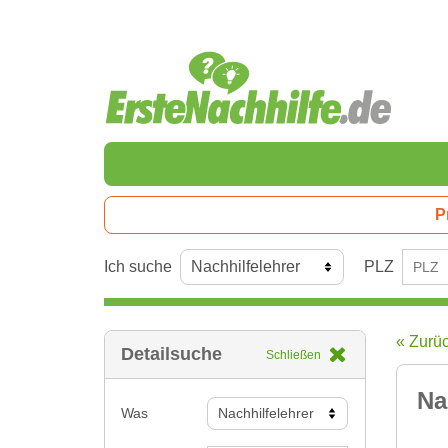
P
Ich suche
PLZ
« Zurü
Detailsuche
Schließen
Na
Was