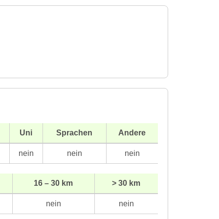
Uni
Sprachen
Andere
n
nein
nein
nein
16 – 30 km
> 30 km
nein
nein