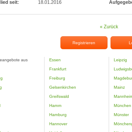
lied seit:
18.01.2016
Aufgegeb
« Zurück
Registrieren
L
feangebote aus
Essen
Leipzig
Frankfurt
Ludwigsb
rg
Freiburg
Magdebu
g
Gelsenkirchen
Mainz
Greifswald
Mannhei
d
Hamm
München
Hamburg
Münster
Hannover
Mönchen