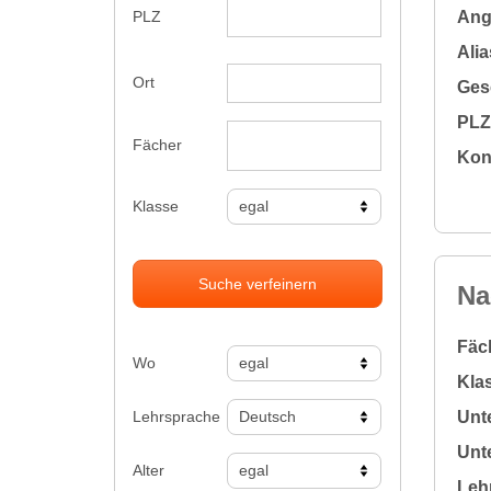
Ange
PLZ
Alia
Ort
Gesc
PLZ 
Fächer
Kon
Klasse
Suche verfeinern
Na
Fäc
Wo
Klas
Lehrsprache
Unte
Unte
Alter
Leh