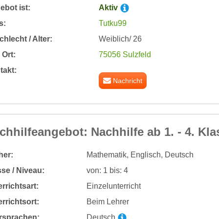
bot ist:
Aktiv
s:
Tutku99
hlecht / Alter:
Weiblich/ 26
Ort:
75056 Sulzfeld
takt:
Nachricht
chhilfeangebot: Nachhilfe ab 1. - 4. Kla
her:
Mathematik, Englisch, Deutsch
se / Niveau:
von: 1 bis: 4
rrichtsart:
Einzelunterricht
rrichtsort:
Beim Lehrer
rsprachen:
Deutsch