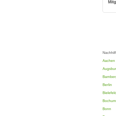
Mitg
Nachhil
Aachen
Augsbu
Bamber
Berlin
Bielefel
Bochum
Bonn