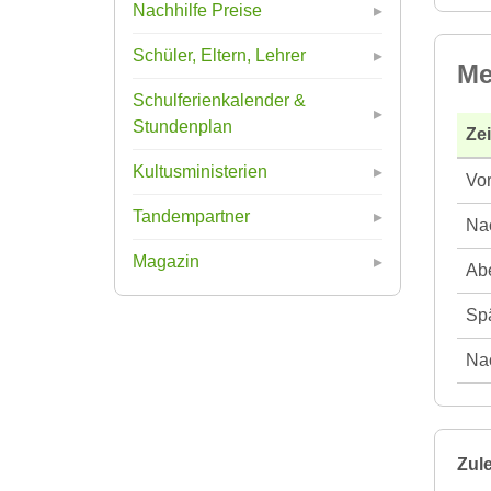
Nachhilfe Preise
Schüler, Eltern, Lehrer
Me
Schulferienkalender &
Stundenplan
Ze
Kultusministerien
Vor
Tandempartner
Nac
Magazin
Abe
Spä
Nac
Zule