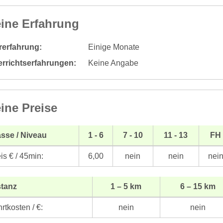
ine Erfahrung
rerfahrung:
Einige Monate
errichtserfahrungen:
Keine Angabe
ine Preise
sse / Niveau
1 - 6
7 - 10
11 - 13
FH
is € / 45min:
6,00
nein
nein
nei
stanz
1 – 5 km
6 – 15 km
rtkosten / €:
nein
nein