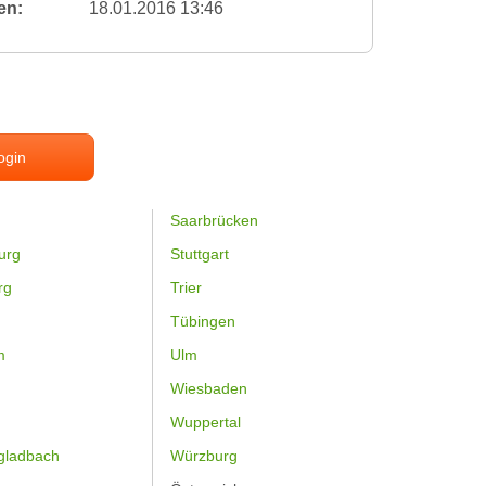
en:
18.01.2016 13:46
ogin
Saarbrücken
urg
Stuttgart
rg
Trier
Tübingen
m
Ulm
Wiesbaden
Wuppertal
gladbach
Würzburg