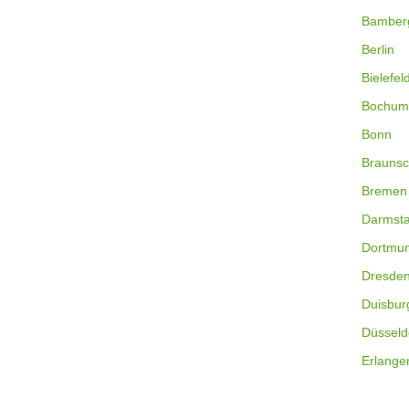
Bamber
Berlin
Bielefel
Bochum
Bonn
Braunsc
Bremen
Darmsta
Dortmu
Dresde
Duisbur
Düsseld
Erlange