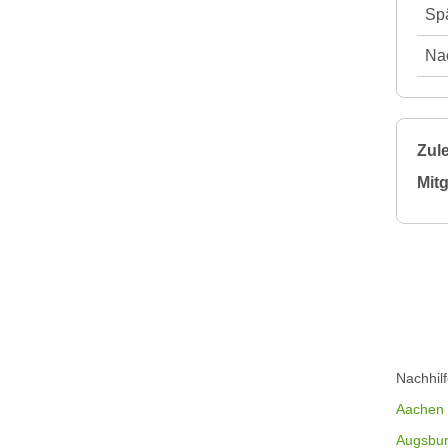
Spä
Nac
Zule
Mitg
Nachhil
Aachen
Augsbu