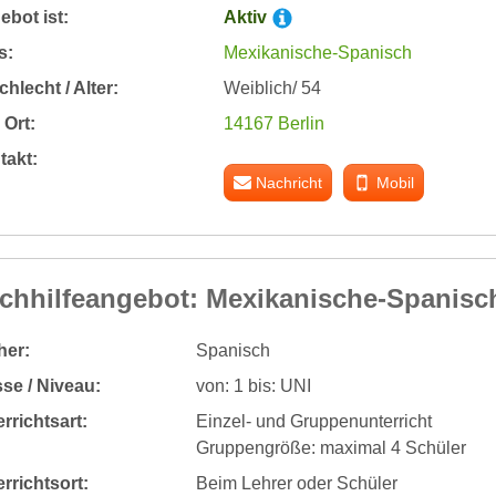
bot ist:
Aktiv
s:
Mexikanische-Spanisch
hlecht / Alter:
Weiblich/ 54
Ort:
14167 Berlin
takt:
Nachricht
Mobil
chhilfeangebot: Mexikanische-Spanisc
her:
Spanisch
se / Niveau:
von: 1 bis: UNI
rrichtsart:
Einzel- und Gruppenunterricht
Gruppengröße: maximal 4 Schüler
rrichtsort:
Beim Lehrer oder Schüler