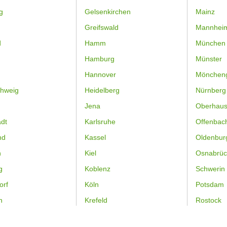
g
Gelsenkirchen
Mainz
Greifswald
Mannhei
d
Hamm
München
Hamburg
Münster
Hannover
Mönchen
hweig
Heidelberg
Nürnberg
Jena
Oberhau
dt
Karlsruhe
Offenbac
nd
Kassel
Oldenbur
n
Kiel
Osnabrüc
g
Koblenz
Schwerin
orf
Köln
Potsdam
n
Krefeld
Rostock