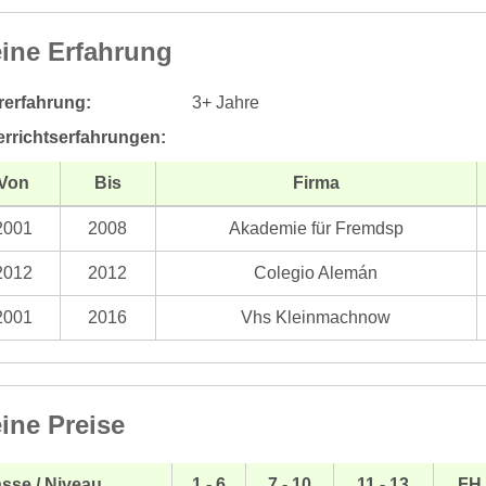
ine Erfahrung
rerfahrung:
3+ Jahre
errichtserfahrungen:
Von
Bis
Firma
2001
2008
Akademie für Fremdsp
2012
2012
Colegio Alemán
2001
2016
Vhs Kleinmachnow
ine Preise
sse / Niveau
1 - 6
7 - 10
11 - 13
FH