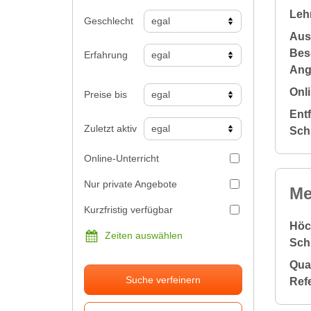
Leh
Geschlecht
Aus
Bes
Erfahrung
Ang
Onli
Preise bis
Ent
Zuletzt aktiv
Sch
Online-Unterricht
Nur private Angebote
Me
Kurzfristig verfügbar
Höc
Zeiten auswählen
Sch
Qual
Suche verfeinern
Ref