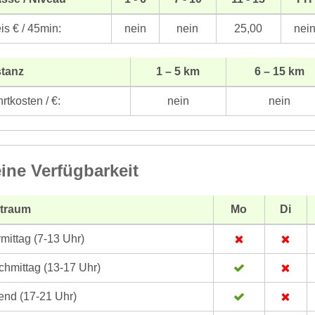
is € / 45min:
nein
nein
25,00
nei
stanz
1 – 5 km
6 – 15 km
rtkosten / €:
nein
nein
ine Verfügbarkeit
itraum
Mo
Di
mittag (7-13 Uhr)
hmittag (13-17 Uhr)
nd (17-21 Uhr)