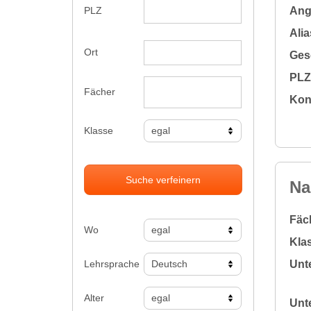
Ange
PLZ
Alia
Ort
Gesc
PLZ 
Fächer
Kon
Klasse
Suche verfeinern
Na
Fäc
Wo
Klas
Lehrsprache
Unte
Alter
Unte