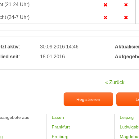
t (21-24 Uhr)
ht (24-7 Uhr)
tzt aktiv:
30.09.2016 14:46
Aktualisier
lied seit:
18.01.2016
Aufgegeb
« Zurück
Registrieren
L
feangebote aus
Essen
Leipzig
Frankfurt
Ludwigsb
rg
Freiburg
Magdebu