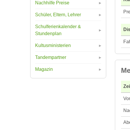
Nachhilfe Preise
Pre
Schüler, Eltern, Lehrer
Schulferienkalender &
Di
Stundenplan
Fah
Kultusministerien
Tandempartner
Me
Magazin
Ze
Vor
Nac
Abe