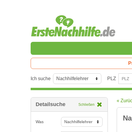
P
Ich suche
PLZ
« Zurü
Detailsuche
Schließen
Na
Was