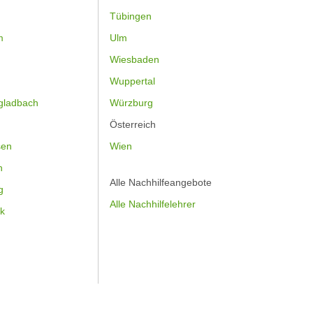
Tübingen
m
Ulm
Wiesbaden
Wuppertal
gladbach
Würzburg
Österreich
sen
Wien
h
Alle Nachhilfeangebote
g
Alle Nachhilfelehrer
k