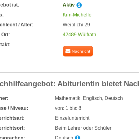
bot ist:
Aktiv
s:
Kim-Michelle
hlecht / Alter:
Weiblich/ 29
Ort:
42489 Wülfrath
takt:
Nachricht
chhilfeangebot: Abiturientin bietet Nach
her:
Mathematik, Englisch, Deutsch
se / Niveau:
von: 1 bis: 8
rrichtsart:
Einzelunterricht
rrichtsort:
Beim Lehrer oder Schüler
rsprachen:
Deutsch