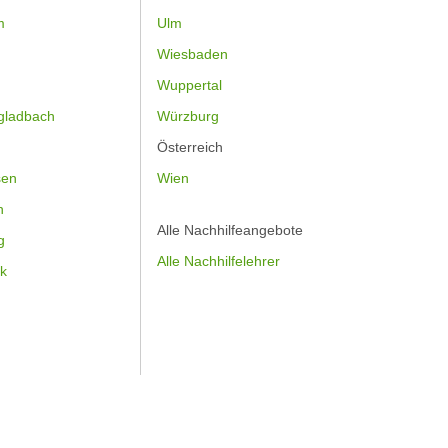
m
Ulm
Wiesbaden
Wuppertal
gladbach
Würzburg
Österreich
sen
Wien
h
Alle Nachhilfeangebote
g
Alle Nachhilfelehrer
k