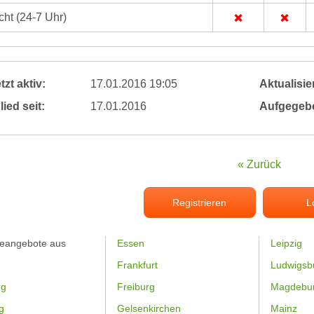
ht (24-7 Uhr)
tzt aktiv:
17.01.2016 19:05
Aktualisier
lied seit:
17.01.2016
Aufgegeb
« Zurück
Registrieren
L
feangebote aus
Essen
Leipzig
Frankfurt
Ludwigsb
rg
Freiburg
Magdebu
g
Gelsenkirchen
Mainz