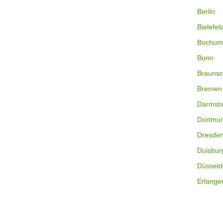
Berlin
Bielefel
Bochum
Bonn
Braunsc
Bremen
Darmsta
Dortmu
Dresde
Duisbur
Düsseld
Erlange