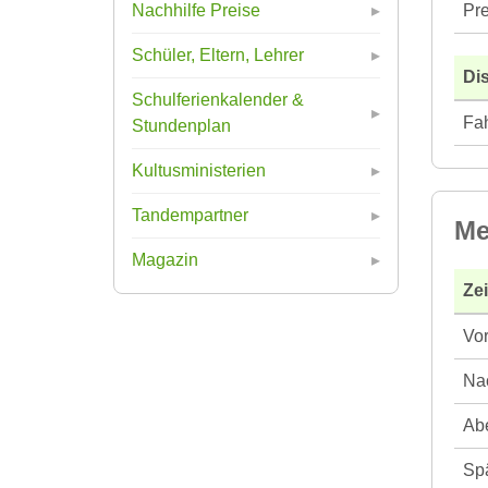
Pre
Nachhilfe Preise
Schüler, Eltern, Lehrer
Di
Schulferienkalender &
Fah
Stundenplan
Kultusministerien
Tandempartner
Me
Magazin
Ze
Vor
Nac
Abe
Spä