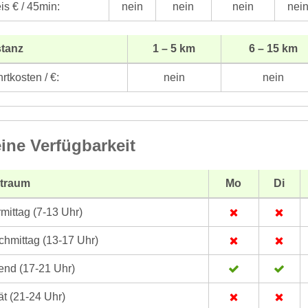
is € / 45min:
nein
nein
nein
nei
stanz
1 – 5 km
6 – 15 km
rtkosten / €:
nein
nein
ine Verfügbarkeit
itraum
Mo
Di
mittag (7-13 Uhr)
hmittag (13-17 Uhr)
nd (17-21 Uhr)
t (21-24 Uhr)