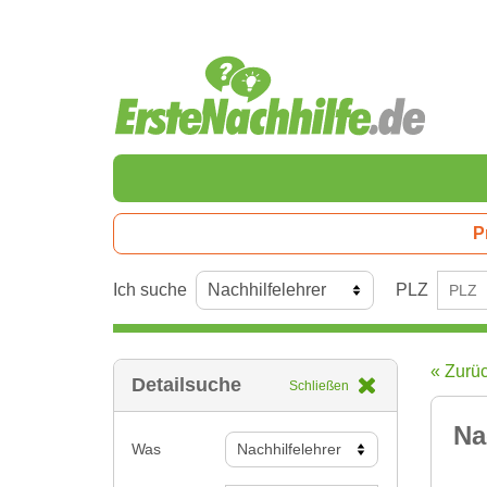
P
Ich suche
PLZ
« Zurü
Detailsuche
Schließen
Na
Was