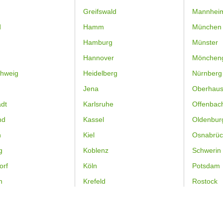
Greifswald
Mannhei
d
Hamm
München
Hamburg
Münster
Hannover
Mönchen
hweig
Heidelberg
Nürnberg
Jena
Oberhau
dt
Karlsruhe
Offenbac
nd
Kassel
Oldenbur
n
Kiel
Osnabrüc
g
Koblenz
Schwerin
orf
Köln
Potsdam
n
Krefeld
Rostock