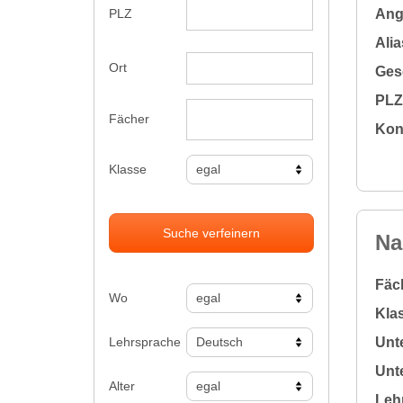
Ange
PLZ
Alia
Ort
Gesc
PLZ 
Fächer
Kon
Klasse
Suche verfeinern
Na
Fäc
Wo
Klas
Lehrsprache
Unte
Unte
Alter
Leh