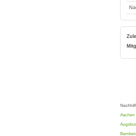
Nac
Zule
Mitg
Nachhil
Aachen
Augsbu
Bamber