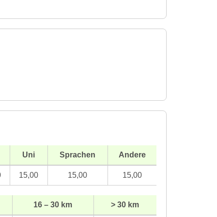
Uni
Sprachen
Andere
0
15,00
15,00
15,00
16 – 30 km
> 30 km