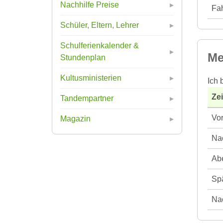
Nachhilfe Preise
Fah
Schüler, Eltern, Lehrer
Schulferienkalender &
Me
Stundenplan
Kultusministerien
Ich 
Ze
Tandempartner
Vor
Magazin
Nac
Abe
Spä
Nac