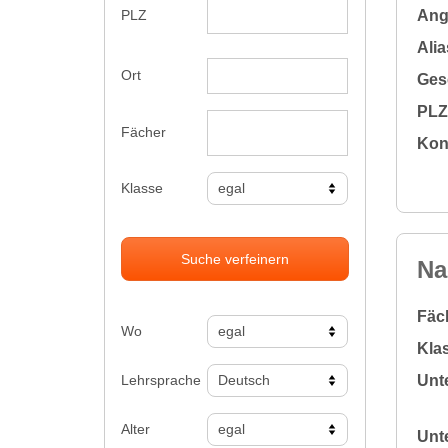
Ange
PLZ
Alia
Ort
Gesc
PLZ 
Fächer
Kon
Klasse
Suche verfeinern
Na
Fäc
Wo
Klas
Lehrsprache
Unte
Alter
Unte