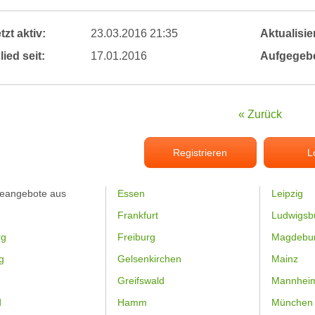
tzt aktiv:
23.03.2016 21:35
Aktualisier
lied seit:
17.01.2016
Aufgegeb
« Zurück
Registrieren
L
feangebote aus
Essen
Leipzig
Frankfurt
Ludwigsb
rg
Freiburg
Magdebu
g
Gelsenkirchen
Mainz
Greifswald
Mannhei
d
Hamm
München