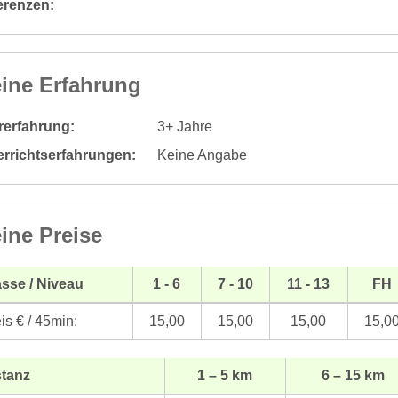
erenzen:
ine Erfahrung
rerfahrung:
3+ Jahre
errichtserfahrungen:
Keine Angabe
ine Preise
sse / Niveau
1 - 6
7 - 10
11 - 13
FH
is € / 45min:
15,00
15,00
15,00
15,0
stanz
1 – 5 km
6 – 15 km