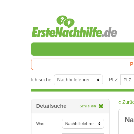
P
Ich suche
PLZ
« Zurü
Detailsuche
Schließen
Na
Was