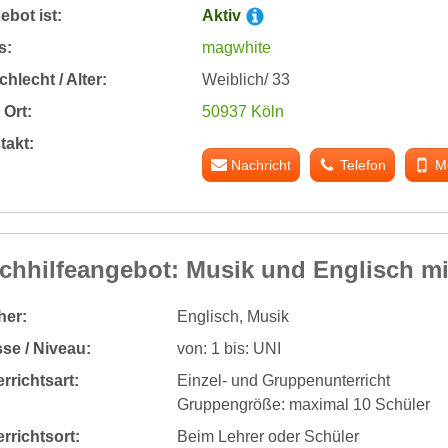
bot ist:
Aktiv
s:
magwhite
hlecht / Alter:
Weiblich/ 33
Ort:
50937 Köln
takt:
Nachricht
Telefon
M
chhilfeangebot: Musik und Englisch m
her:
Englisch, Musik
se / Niveau:
von: 1 bis: UNI
rrichtsart:
Einzel- und Gruppenunterricht
Gruppengröße: maximal 10 Schüler
rrichtsort:
Beim Lehrer oder Schüler