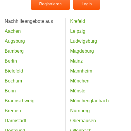
Registrieren
Login
Nachhilfeangebote aus
Krefeld
Aachen
Leipzig
Augsburg
Ludwigsburg
Bamberg
Magdeburg
Berlin
Mainz
Bielefeld
Mannheim
Bochum
München
Bonn
Münster
Braunschweig
Mönchengladbach
Bremen
Nürnberg
Darmstadt
Oberhausen
Dortmund
Offenbach