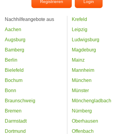
Registrieren
Login
Nachhilfeangebote aus
Krefeld
Aachen
Leipzig
Augsburg
Ludwigsburg
Bamberg
Magdeburg
Berlin
Mainz
Bielefeld
Mannheim
Bochum
München
Bonn
Münster
Braunschweig
Mönchengladbach
Bremen
Nürnberg
Darmstadt
Oberhausen
Dortmund
Offenbach