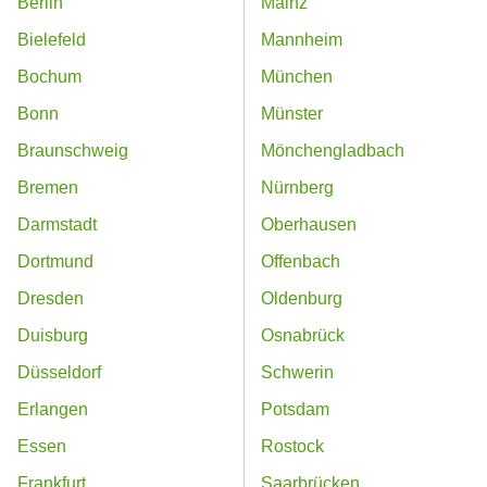
Berlin
Mainz
Bielefeld
Mannheim
Bochum
München
Bonn
Münster
Braunschweig
Mönchengladbach
Bremen
Nürnberg
Darmstadt
Oberhausen
Dortmund
Offenbach
Dresden
Oldenburg
Duisburg
Osnabrück
Düsseldorf
Schwerin
Erlangen
Potsdam
Essen
Rostock
Frankfurt
Saarbrücken