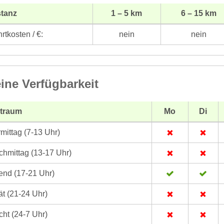
stanz
1 – 5 km
6 – 15 km
rtkosten / €:
nein
nein
ine Verfügbarkeit
itraum
Mo
Di
mittag (7-13 Uhr)
hmittag (13-17 Uhr)
nd (17-21 Uhr)
t (21-24 Uhr)
ht (24-7 Uhr)