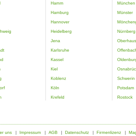
d
Hamm
München
Hamburg
Münster
Hannover
Mönchen
hweig
Heidelberg
Nürnberg
Jena
Oberhau
dt
Karlsruhe
Offenbac
nd
Kassel
Oldenbur
n
Kiel
Osnabrüc
g
Koblenz
Schwerin
orf
Köln
Potsdam
n
Krefeld
Rostock
er uns
Impressum
AGB
Datenschutz
Firmenlizenz
Mag