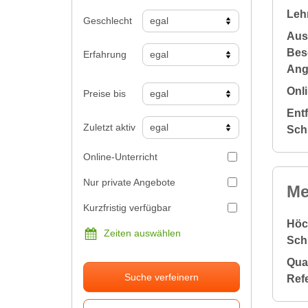
Leh
Geschlecht
Aus
Bes
Erfahrung
Ang
Onli
Preise bis
Ent
Zuletzt aktiv
Sch
Online-Unterricht
Nur private Angebote
Me
Kurzfristig verfügbar
Höc
Zeiten auswählen
Sch
Qual
Suche verfeinern
Ref