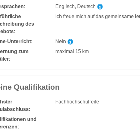
rsprachen:
Englisch, Deutsch
führliche
Ich freue mich auf das gemeinsame ler
chreibung des
ebots:
ne-Unterricht:
Nein
fernung zum
maximal 15 km
üler:
ine Qualifikation
hster
Fachhochschulreife
ulabschluss:
ifikationen und
erenzen: