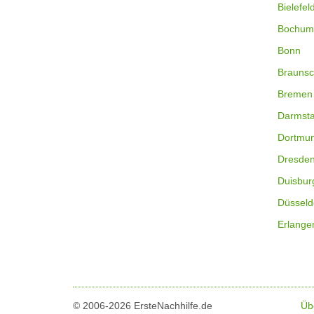
Bielefel
Bochum
Bonn
Braunsc
Bremen
Darmsta
Dortmu
Dresde
Duisbur
Düsseld
Erlange
© 2006-2026 ErsteNachhilfe.de
Üb