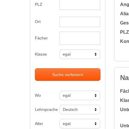
Ange
PLZ
Alia
Ort
Gesc
PLZ 
Fächer
Kon
Klasse
Suche verfeinern
Na
Fäc
Wo
Klas
Lehrsprache
Unte
Alter
Unte