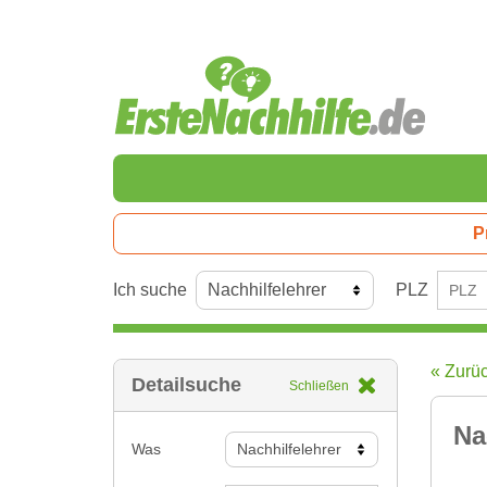
P
Ich suche
PLZ
« Zurü
Detailsuche
Schließen
Na
Was