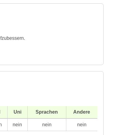
ufzubessern.
H
Uni
Sprachen
Andere
n
nein
nein
nein