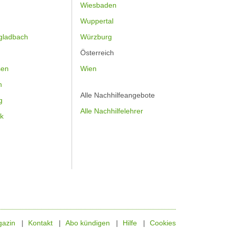
Wiesbaden
Wuppertal
gladbach
Würzburg
Österreich
sen
Wien
h
Alle Nachhilfeangebote
g
Alle Nachhilfelehrer
k
azin
Kontakt
Abo kündigen
Hilfe
Cookies