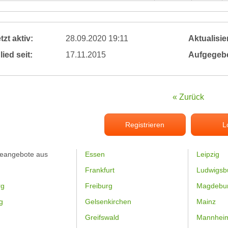
tzt aktiv:
28.09.2020 19:11
Aktualisier
lied seit:
17.11.2015
Aufgegeb
« Zurück
Registrieren
L
feangebote aus
Essen
Leipzig
Frankfurt
Ludwigsb
rg
Freiburg
Magdebu
g
Gelsenkirchen
Mainz
Greifswald
Mannhei