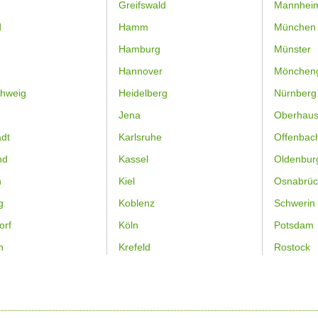
Greifswald
Mannhei
d
Hamm
München
Hamburg
Münster
Hannover
Mönchen
hweig
Heidelberg
Nürnberg
Jena
Oberhau
dt
Karlsruhe
Offenbac
nd
Kassel
Oldenbur
n
Kiel
Osnabrüc
g
Koblenz
Schwerin
orf
Köln
Potsdam
n
Krefeld
Rostock