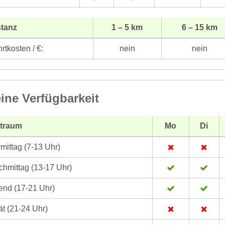
stanz
1 – 5 km
6 – 15 km
rtkosten / €:
nein
nein
ine Verfügbarkeit
itraum
Mo
Di
mittag (7-13 Uhr)
hmittag (13-17 Uhr)
nd (17-21 Uhr)
t (21-24 Uhr)