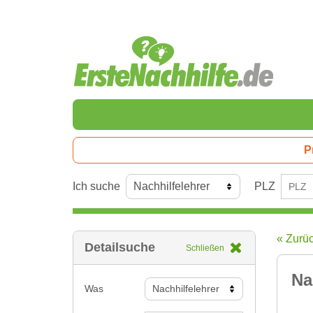
P
Ich suche
PLZ
« Zurü
Detailsuche
Schließen
Na
Was