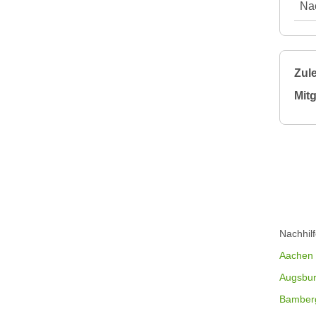
Nac
Zule
Mitg
Nachhil
Aachen
Augsbu
Bamber