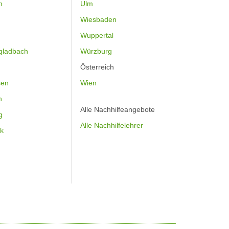
m
Ulm
Wiesbaden
Wuppertal
gladbach
Würzburg
Österreich
sen
Wien
h
Alle Nachhilfeangebote
g
Alle Nachhilfelehrer
k