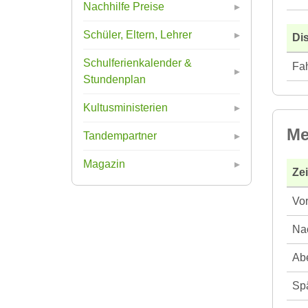
Nachhilfe Preise
Schüler, Eltern, Lehrer
Di
Schulferienkalender &
Fah
Stundenplan
Kultusministerien
Me
Tandempartner
Magazin
Ze
Vor
Nac
Abe
Spä