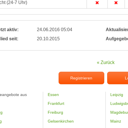
ht (24-7 Uhr)
tzt aktiv:
24.06.2016 05:04
Aktualisier
lied seit:
20.10.2015
Aufgegeb
« Zurück
Registrieren
L
feangebote aus
Essen
Leipzig
Frankfurt
Ludwigsb
rg
Freiburg
Magdebu
g
Gelsenkirchen
Mainz