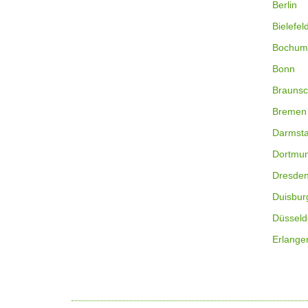
Berlin
Bielefel
Bochum
Bonn
Braunsc
Bremen
Darmsta
Dortmu
Dresde
Duisbur
Düsseld
Erlange