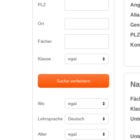
Ange
PLZ
Alia
Ort
Gesc
PLZ 
Fächer
Kon
Klasse
Suche verfeinern
Na
Fäc
Wo
Klas
Lehrsprache
Unte
Alter
Unte