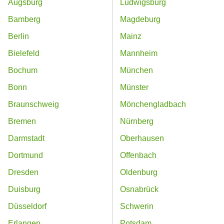
Augsburg
Ludwigsburg
Bamberg
Magdeburg
Berlin
Mainz
Bielefeld
Mannheim
Bochum
München
Bonn
Münster
Braunschweig
Mönchengladbach
Bremen
Nürnberg
Darmstadt
Oberhausen
Dortmund
Offenbach
Dresden
Oldenburg
Duisburg
Osnabrück
Düsseldorf
Schwerin
Erlangen
Potsdam