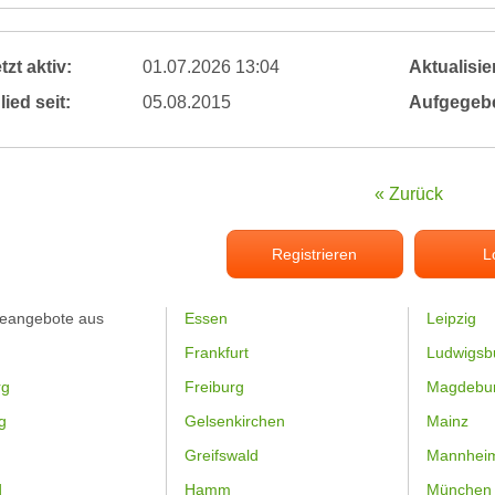
tzt aktiv:
01.07.2026 13:04
Aktualisier
lied seit:
05.08.2015
Aufgegeb
« Zurück
Registrieren
L
feangebote aus
Essen
Leipzig
Frankfurt
Ludwigsb
rg
Freiburg
Magdebu
g
Gelsenkirchen
Mainz
Greifswald
Mannhei
d
Hamm
München