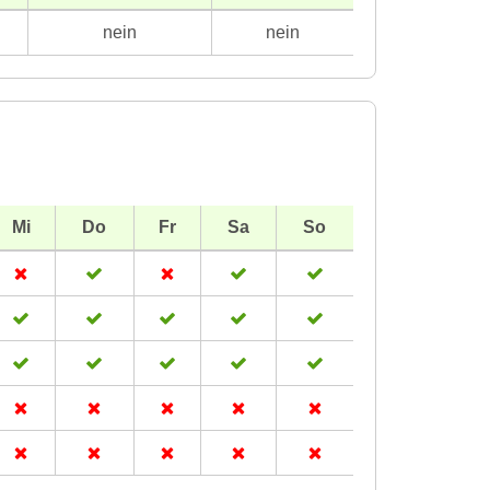
nein
nein
Mi
Do
Fr
Sa
So