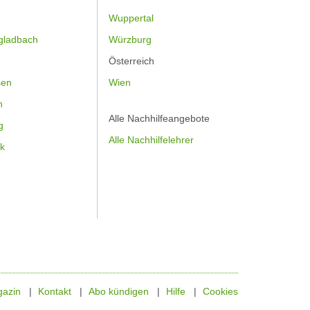
Wuppertal
gladbach
Würzburg
Österreich
sen
Wien
h
Alle Nachhilfeangebote
g
Alle Nachhilfelehrer
k
azin
Kontakt
Abo kündigen
Hilfe
Cookies