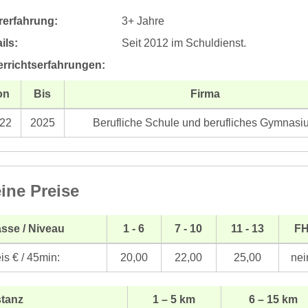
rerfahrung:
3+ Jahre
ils:
Seit 2012 im Schuldienst.
errichtserfahrungen:
on
Bis
Firma
22
2025
Berufliche Schule und berufliches Gymnasi
ine Preise
sse / Niveau
1 - 6
7 - 10
11 - 13
F
is € / 45min:
20,00
22,00
25,00
nei
stanz
1 – 5 km
6 – 15 km