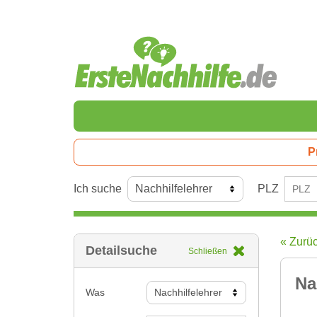
P
Ich suche
PLZ
« Zurü
Detailsuche
Schließen
Na
Was