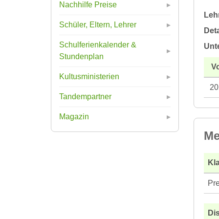
Nachhilfe Preise
Leh
Schüler, Eltern, Lehrer
Deta
Schulferienkalender &
Unt
Stundenplan
V
Kultusministerien
20
Tandempartner
Magazin
Me
Kla
Pre
Di