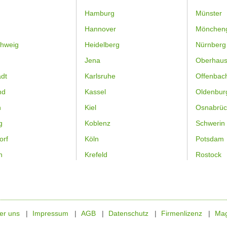
Hamburg
Münster
Hannover
Mönchen
hweig
Heidelberg
Nürnberg
Jena
Oberhau
dt
Karlsruhe
Offenbac
nd
Kassel
Oldenbur
n
Kiel
Osnabrüc
g
Koblenz
Schwerin
orf
Köln
Potsdam
n
Krefeld
Rostock
er uns
Impressum
AGB
Datenschutz
Firmenlizenz
Mag