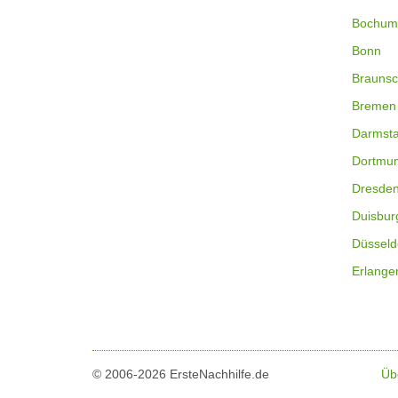
Bochum
Bonn
Braunsc
Bremen
Darmsta
Dortmu
Dresde
Duisbur
Düsseld
Erlange
© 2006-2026 ErsteNachhilfe.de
Üb