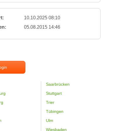
t:
10.10.2025 08:10
en:
05.08.2015 14:46
ogin
Saarbrücken
urg
Stuttgart
rg
Trier
Tübingen
m
Ulm
Wiesbaden