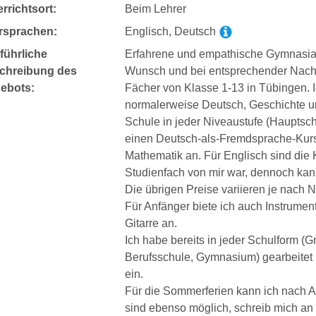
rrichtsort:
Beim Lehrer
rsprachen:
Englisch, Deutsch
führliche
Erfahrene und empathische Gymnasiall
chreibung des
Wunsch und bei entsprechender Nachfr
ebots:
Fächer von Klasse 1-13 in Tübingen. Ic
normalerweise Deutsch, Geschichte u
Schule in jeder Niveaustufe (Hauptsch
einen Deutsch-als-Fremdsprache-Kurs g
Mathematik an. Für Englisch sind die K
Studienfach von mir war, dennoch kann
Die übrigen Preise variieren je nach N
Für Anfänger biete ich auch Instrumenta
Gitarre an.
Ich habe bereits in jeder Schulform (
Berufsschule, Gymnasium) gearbeitet 
ein.
Für die Sommerferien kann ich nach A
sind ebenso möglich, schreib mich an 