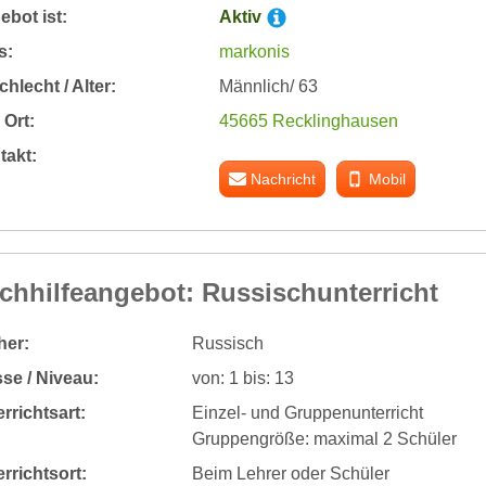
bot ist:
Aktiv
s:
markonis
hlecht / Alter:
Männlich/ 63
Ort:
45665 Recklinghausen
takt:
Nachricht
Mobil
chhilfeangebot: Russischunterricht
her:
Russisch
se / Niveau:
von: 1 bis: 13
rrichtsart:
Einzel- und Gruppenunterricht
Gruppengröße: maximal 2 Schüler
rrichtsort:
Beim Lehrer oder Schüler