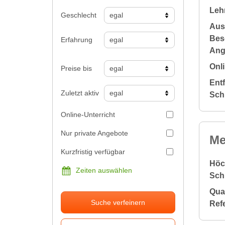
Leh
Geschlecht
Aus
Bes
Erfahrung
Ang
Onli
Preise bis
Ent
Zuletzt aktiv
Sch
Online-Unterricht
Nur private Angebote
Me
Kurzfristig verfügbar
Höc
Zeiten auswählen
Sch
Qual
Suche verfeinern
Ref