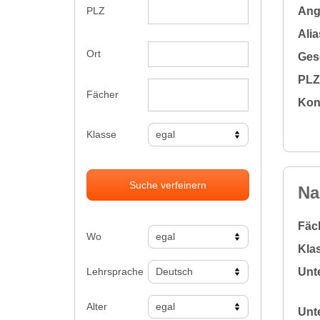
Ange
PLZ
Alia
Ort
Gesc
PLZ 
Fächer
Kon
Klasse
Suche verfeinern
Na
Fäc
Wo
Klas
Lehrsprache
Unte
Alter
Unte