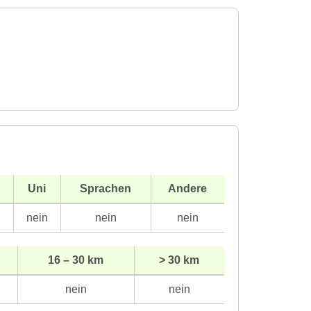
Uni
Sprachen
Andere
n
nein
nein
nein
16 – 30 km
> 30 km
nein
nein