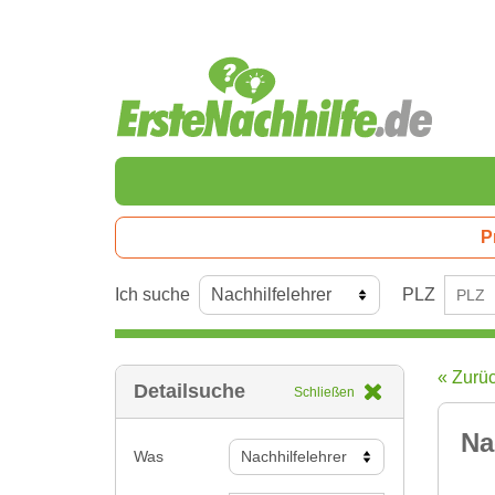
P
Ich suche
PLZ
« Zurü
Detailsuche
Schließen
Na
Was