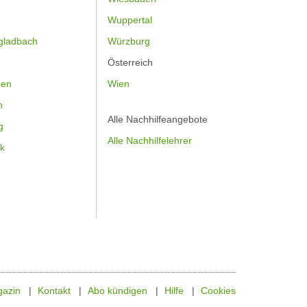
Wuppertal
gladbach
Würzburg
Österreich
sen
Wien
h
Alle Nachhilfeangebote
g
Alle Nachhilfelehrer
k
azin
Kontakt
Abo kündigen
Hilfe
Cookies