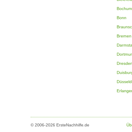
Bochum
Bonn
Braunsc
Bremen
Darmsta
Dortmu
Dresde
Duisbur
Düsseld
Erlange
© 2006-2026 ErsteNachhilfe.de
Üb