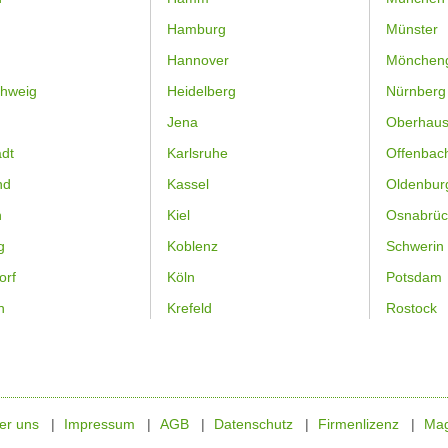
Hamburg
Münster
Hannover
Mönchen
hweig
Heidelberg
Nürnberg
Jena
Oberhau
dt
Karlsruhe
Offenbac
nd
Kassel
Oldenbur
n
Kiel
Osnabrüc
g
Koblenz
Schwerin
orf
Köln
Potsdam
n
Krefeld
Rostock
er uns
Impressum
AGB
Datenschutz
Firmenlizenz
Mag