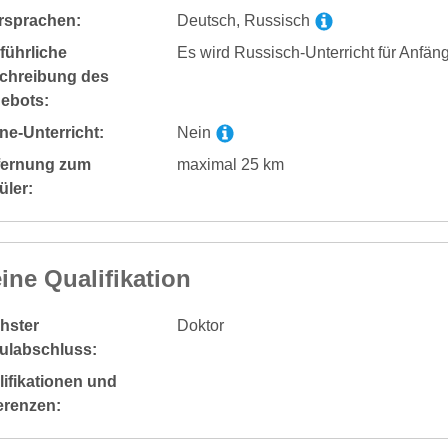
rsprachen:
Deutsch, Russisch
führliche
Es wird Russisch-Unterricht für Anfän
chreibung des
ebots:
ne-Unterricht:
Nein
fernung zum
maximal 25 km
üler:
ine Qualifikation
hster
Doktor
ulabschluss:
ifikationen und
erenzen: