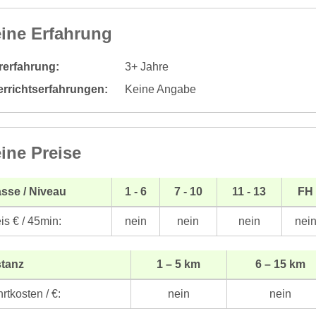
ine Erfahrung
rerfahrung:
3+ Jahre
errichtserfahrungen:
Keine Angabe
ine Preise
sse / Niveau
1 - 6
7 - 10
11 - 13
FH
is € / 45min:
nein
nein
nein
nei
stanz
1 – 5 km
6 – 15 km
rtkosten / €:
nein
nein