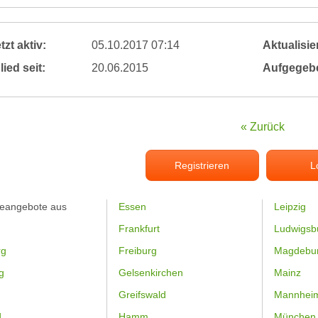
tzt aktiv:
05.10.2017 07:14
Aktualisier
lied seit:
20.06.2015
Aufgegeb
« Zurück
Registrieren
L
feangebote aus
Essen
Leipzig
Frankfurt
Ludwigsb
rg
Freiburg
Magdebu
g
Gelsenkirchen
Mainz
Greifswald
Mannhei
d
Hamm
München