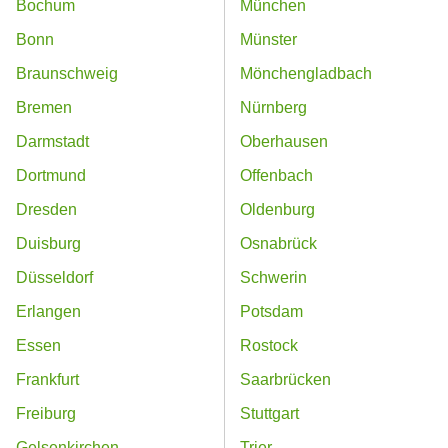
Bochum
München
Bonn
Münster
Braunschweig
Mönchengladbach
Bremen
Nürnberg
Darmstadt
Oberhausen
Dortmund
Offenbach
Dresden
Oldenburg
Duisburg
Osnabrück
Düsseldorf
Schwerin
Erlangen
Potsdam
Essen
Rostock
Frankfurt
Saarbrücken
Freiburg
Stuttgart
Gelsenkirchen
Trier