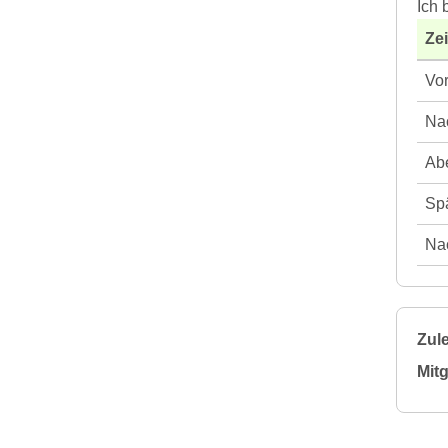
Ich 
Ze
Vor
Nac
Abe
Spä
Nac
Zule
Mitg