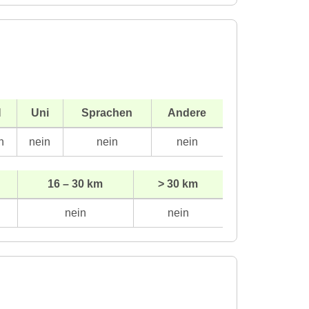
H
Uni
Sprachen
Andere
n
nein
nein
nein
16 – 30 km
> 30 km
nein
nein