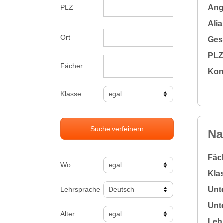
Ange
PLZ
Alia
Ort
Gesc
PLZ 
Fächer
Kon
Klasse
Suche verfeinern
Na
Fäc
Wo
Klas
Lehrsprache
Unte
Unte
Alter
Leh