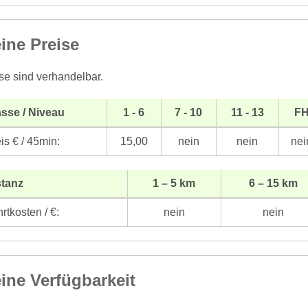
ine Preise
se sind verhandelbar.
sse / Niveau
1 - 6
7 - 10
11 - 13
F
is € / 45min:
15,00
nein
nein
nei
stanz
1 – 5 km
6 – 15 km
rtkosten / €:
nein
nein
ine Verfügbarkeit