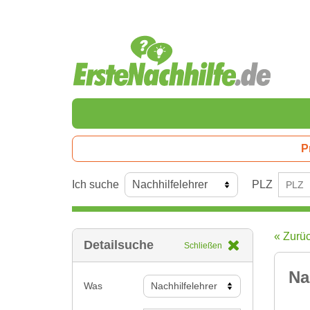
P
Ich suche
PLZ
« Zurü
Detailsuche
Schließen
Na
Was