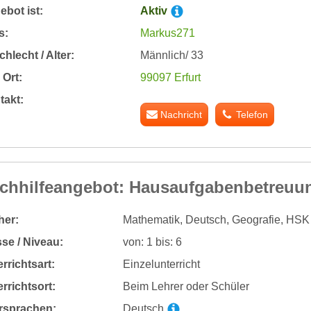
bot ist:
Aktiv
s:
Markus271
hlecht / Alter:
Männlich/ 33
Ort:
99097 Erfurt
takt:
Nachricht
Telefon
chhilfeangebot: Hausaufgabenbetreuun
her:
Mathematik, Deutsch, Geografie, HSK
se / Niveau:
von: 1 bis: 6
rrichtsart:
Einzelunterricht
rrichtsort:
Beim Lehrer oder Schüler
rsprachen:
Deutsch