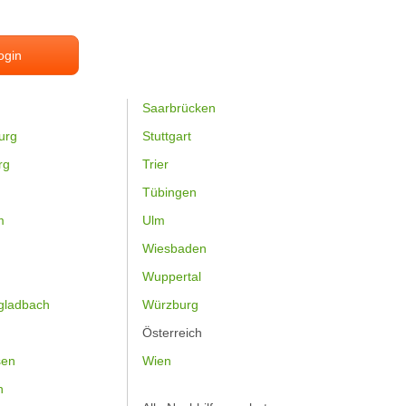
ogin
Saarbrücken
urg
Stuttgart
rg
Trier
Tübingen
m
Ulm
Wiesbaden
Wuppertal
gladbach
Würzburg
Österreich
sen
Wien
h