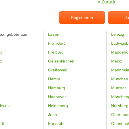
« Zurück
Registrieren
L
feangebote aus
Essen
Leipzig
Frankfurt
Ludwigsb
rg
Freiburg
Magdebu
g
Gelsenkirchen
Mainz
Greifswald
Mannhei
d
Hamm
München
Hamburg
Münster
Hannover
Mönchen
hweig
Heidelberg
Nürnberg
Jena
Oberhau
dt
Karlsruhe
Offenbac