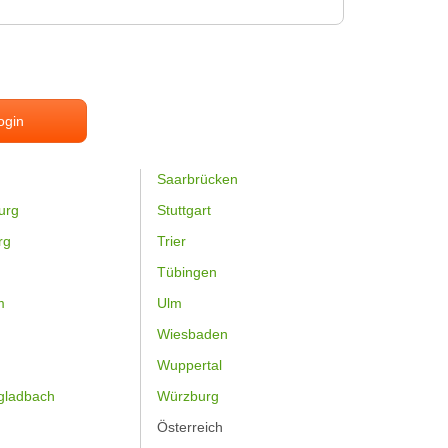
ogin
Saarbrücken
urg
Stuttgart
rg
Trier
Tübingen
m
Ulm
Wiesbaden
Wuppertal
gladbach
Würzburg
Österreich