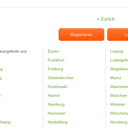
« Zurück
Registrieren
L
feangebote aus
Essen
Leipzig
Frankfurt
Ludwigsb
rg
Freiburg
Magdebu
g
Gelsenkirchen
Mainz
Greifswald
Mannhei
d
Hamm
München
Hamburg
Münster
Hannover
Mönchen
hweig
Heidelberg
Nürnberg