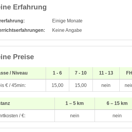
ine Erfahrung
rerfahrung:
Einige Monate
errichtserfahrungen:
Keine Angabe
ine Preise
sse / Niveau
1 - 6
7 - 10
11 - 13
F
is € / 45min:
15,00
15,00
nein
nei
stanz
1 – 5 km
6 – 15 km
rtkosten / €:
nein
nein