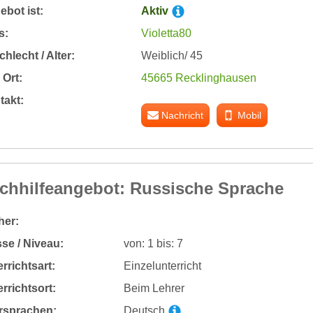
bot ist:
Aktiv
s:
Violetta80
hlecht / Alter:
Weiblich/ 45
Ort:
45665 Recklinghausen
takt:
Nachricht
Mobil
chhilfeangebot: Russische Sprache
her:
se / Niveau:
von: 1 bis: 7
rrichtsart:
Einzelunterricht
rrichtsort:
Beim Lehrer
rsprachen:
Deutsch