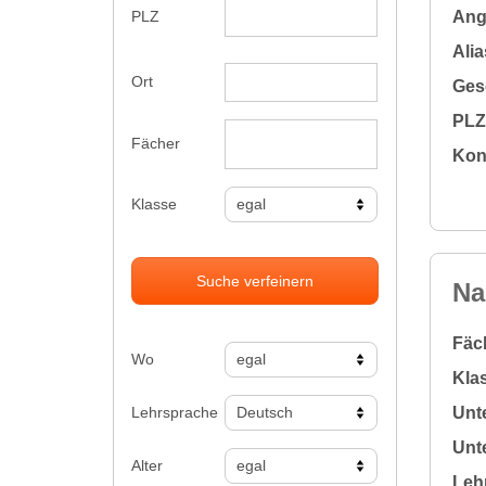
Ange
PLZ
Alia
Ort
Gesc
PLZ 
Fächer
Kon
Klasse
Suche verfeinern
Na
Fäc
Wo
Klas
Lehrsprache
Unte
Unte
Alter
Leh