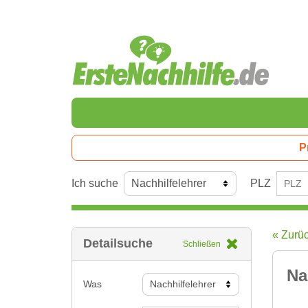
P
Ich suche
PLZ
« Zurü
Detailsuche
Schließen
Na
Was