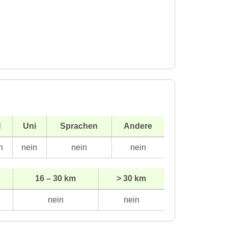
H
Uni
Sprachen
Andere
n
nein
nein
nein
16 – 30 km
> 30 km
nein
nein