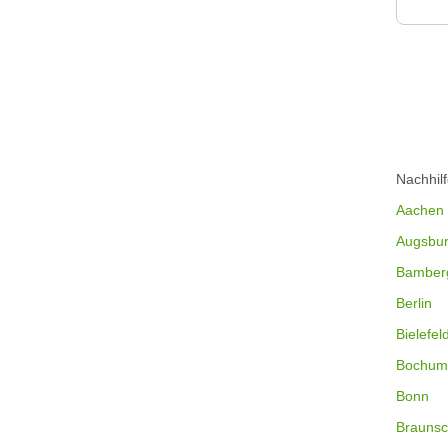
Nachhil
Aachen
Augsbu
Bamber
Berlin
Bielefel
Bochum
Bonn
Braunsc