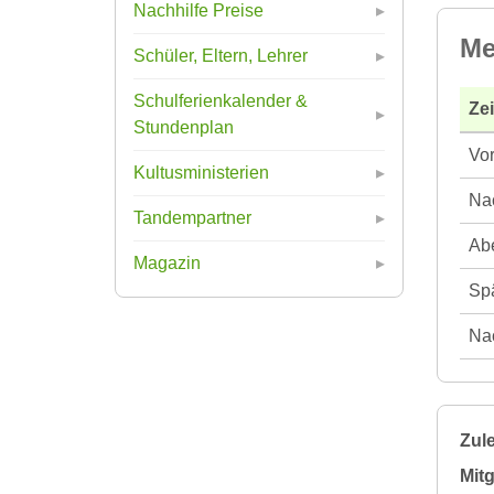
Nachhilfe Preise
Me
Schüler, Eltern, Lehrer
Schulferienkalender &
Ze
Stundenplan
Vor
Kultusministerien
Nac
Tandempartner
Abe
Magazin
Spä
Nac
Zule
Mitg