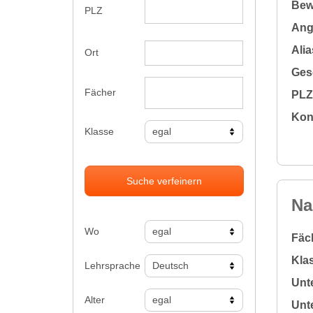
Bew
PLZ
Ange
Alia
Ort
Gesc
Fächer
PLZ 
Kon
Klasse
Suche verfeinern
Na
Wo
Fäc
Klas
Lehrsprache
Unte
Alter
Unte