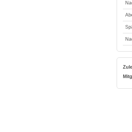
Nac
Abe
Spä
Nac
Zule
Mitg