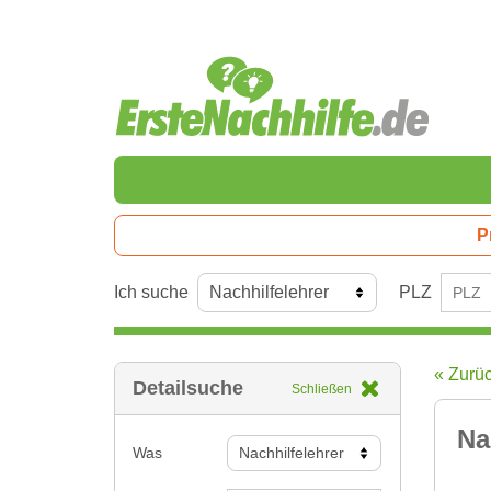
P
Ich suche
PLZ
« Zurü
Detailsuche
Schließen
Na
Was