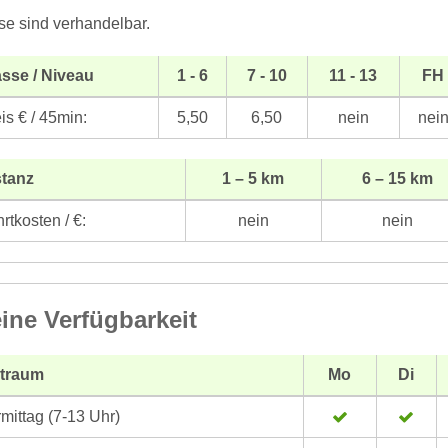
se sind verhandelbar.
sse / Niveau
1 - 6
7 - 10
11 - 13
FH
is € / 45min:
5,50
6,50
nein
nei
stanz
1 – 5 km
6 – 15 km
rtkosten / €:
nein
nein
ine Verfügbarkeit
itraum
Mo
Di
mittag (7-13 Uhr)