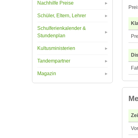
Nachhilfe Preise
Prei
Schüler, Eltern, Lehrer
Kla
Schulferienkalender &
Stundenplan
Pre
Kultusministerien
Di
Tandempartner
Fah
Magazin
Me
Ze
Vor