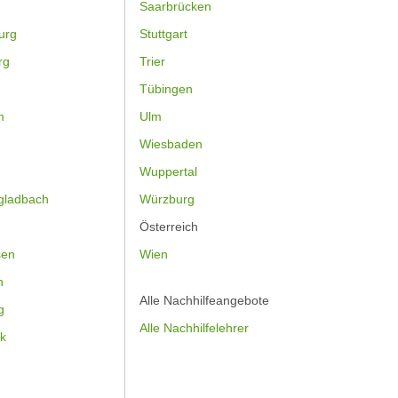
Saarbrücken
urg
Stuttgart
rg
Trier
Tübingen
m
Ulm
Wiesbaden
Wuppertal
gladbach
Würzburg
Österreich
sen
Wien
h
Alle Nachhilfeangebote
g
Alle Nachhilfelehrer
k