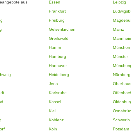
feangebote aus
Essen
Leipzig
Frankfurt
Ludwigsb
rg
Freiburg
Magdebu
g
Gelsenkirchen
Mainz
Greifswald
Mannhei
d
Hamm
München
Hamburg
Münster
Hannover
Mönchen
hweig
Heidelberg
Nürnberg
Jena
Oberhau
dt
Karlsruhe
Offenbac
nd
Kassel
Oldenbur
n
Kiel
Osnabrüc
g
Koblenz
Schwerin
orf
Köln
Potsdam