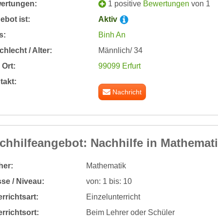
ertungen:
1 positive
Bewertungen
von 1
bot ist:
Aktiv
s:
Binh An
hlecht / Alter:
Männlich/ 34
Ort:
99099 Erfurt
takt:
Nachricht
chhilfeangebot: Nachhilfe in Mathemat
her:
Mathematik
se / Niveau:
von: 1 bis: 10
rrichtsart:
Einzelunterricht
rrichtsort:
Beim Lehrer oder Schüler