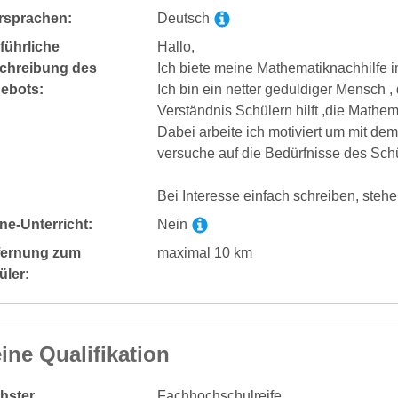
rsprachen:
Deutsch
führliche
Hallo,
chreibung des
Ich biete meine Mathematiknachhilfe i
ebots:
Ich bin ein netter geduldiger Mensch 
Verständnis Schülern hilft ,die Math
Dabei arbeite ich motiviert um mit de
versuche auf die Bedürfnisse des Schü
Bei Interesse einfach schreiben, stehe
ne-Unterricht:
Nein
fernung zum
maximal 10 km
üler:
ine Qualifikation
hster
Fachhochschulreife