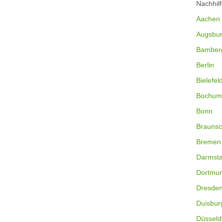
Nachhil
Aachen
Augsbu
Bamber
Berlin
Bielefel
Bochum
Bonn
Braunsc
Bremen
Darmsta
Dortmu
Dresde
Duisbur
Düsseld