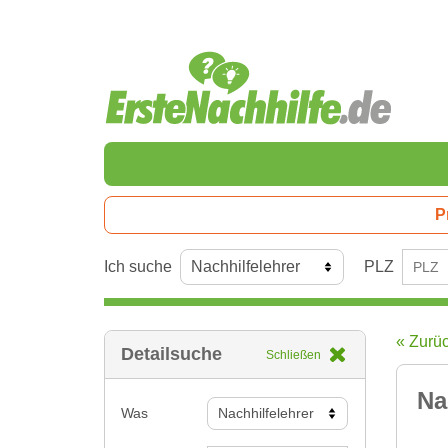
P
Ich suche
PLZ
« Zurü
Detailsuche
Schließen
Na
Was