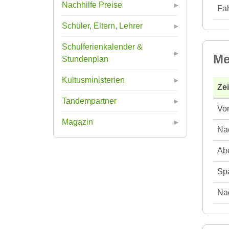
Nachhilfe Preise
Fah
Schüler, Eltern, Lehrer
Schulferienkalender &
Me
Stundenplan
Kultusministerien
Ze
Tandempartner
Vor
Magazin
Nac
Abe
Spä
Nac