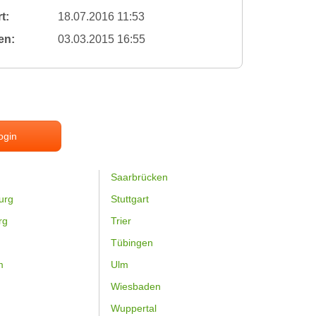
t:
18.07.2016 11:53
en:
03.03.2015 16:55
ogin
Saarbrücken
urg
Stuttgart
rg
Trier
Tübingen
m
Ulm
Wiesbaden
Wuppertal