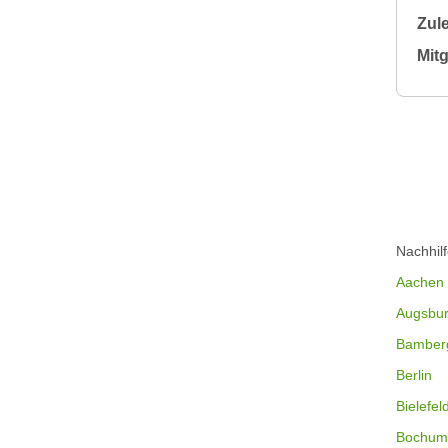
Zule
Mitg
Nachhil
Aachen
Augsbu
Bamber
Berlin
Bielefel
Bochum