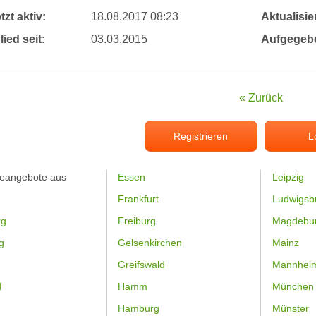
tzt aktiv:
18.08.2017 08:23
Aktualisier
lied seit:
03.03.2015
Aufgegeb
« Zurück
Registrieren
L
feangebote aus
Essen
Leipzig
Frankfurt
Ludwigsb
rg
Freiburg
Magdebu
g
Gelsenkirchen
Mainz
Greifswald
Mannhei
d
Hamm
München
Hamburg
Münster