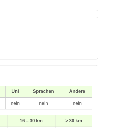
Uni
Sprachen
Andere
n
nein
nein
nein
16 – 30 km
> 30 km