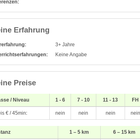
erenzen:
ine Erfahrung
rerfahrung:
3+ Jahre
errichtserfahrungen:
Keine Angabe
ine Preise
sse / Niveau
1 - 6
7 - 10
11 - 13
FH
is € / 45min:
nein
nein
nein
nei
stanz
1 – 5 km
6 – 15 km