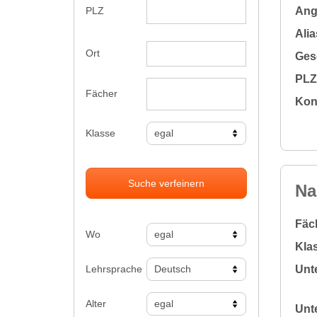
Ange
PLZ
Alia
Ort
Gesc
PLZ 
Fächer
Kon
Klasse
Suche verfeinern
Na
Fäc
Wo
Klas
Lehrsprache
Unte
Alter
Unte