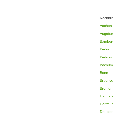
Nachhil
Aachen
Augsbu
Bamber
Berlin
Bielefel
Bochum
Bonn
Braunsc
Bremen
Darmsta
Dortmu
Dresde