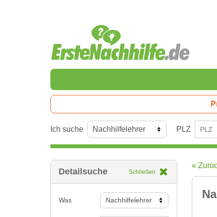
P
Ich suche
PLZ
« Zurü
Detailsuche
Schließen
Na
Was