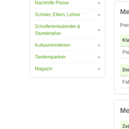
Nachhilfe Preise
Me
Schüler, Eltern, Lehrer
Prei
Schulferienkalender &
Stundenplan
Kla
Kultusministerien
Pre
Tandempartner
Magazin
Di
Fah
Me
Ze