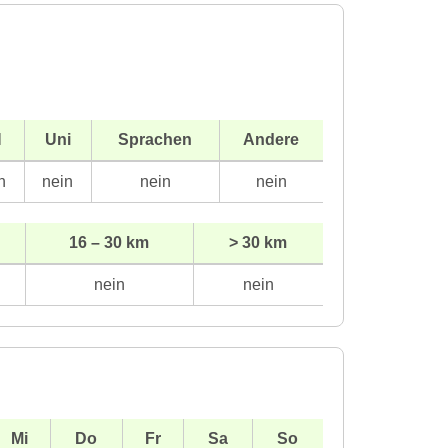
H
Uni
Sprachen
Andere
n
nein
nein
nein
16 – 30 km
> 30 km
nein
nein
Mi
Do
Fr
Sa
So