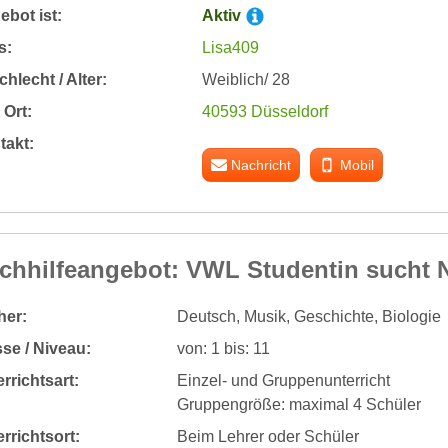
bot ist:
Aktiv
s:
Lisa409
hlecht / Alter:
Weiblich/ 28
Ort:
40593 Düsseldorf
takt:
Nachricht
Mobil
chhilfeangebot: VWL Studentin sucht N
her:
Deutsch, Musik, Geschichte, Biologie
se / Niveau:
von: 1 bis: 11
rrichtsart:
Einzel- und Gruppenunterricht
Gruppengröße: maximal 4 Schüler
rrichtsort:
Beim Lehrer oder Schüler