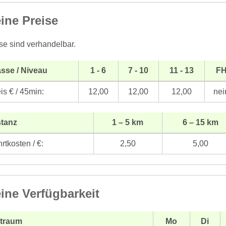
ine Preise
se sind verhandelbar.
sse / Niveau
1 - 6
7 - 10
11 - 13
F
is € / 45min:
12,00
12,00
12,00
nei
stanz
1 – 5 km
6 – 15 km
rtkosten / €:
2,50
5,00
ine Verfügbarkeit
itraum
Mo
Di