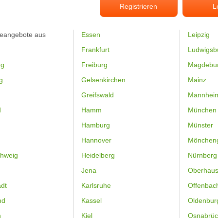
Registrieren
L
feangebote aus
Essen
Leipzig
Frankfurt
Ludwigsb
rg
Freiburg
Magdebu
g
Gelsenkirchen
Mainz
Greifswald
Mannhei
d
Hamm
München
Hamburg
Münster
Hannover
Mönchen
hweig
Heidelberg
Nürnberg
Jena
Oberhau
dt
Karlsruhe
Offenbac
nd
Kassel
Oldenbur
n
Kiel
Osnabrüc