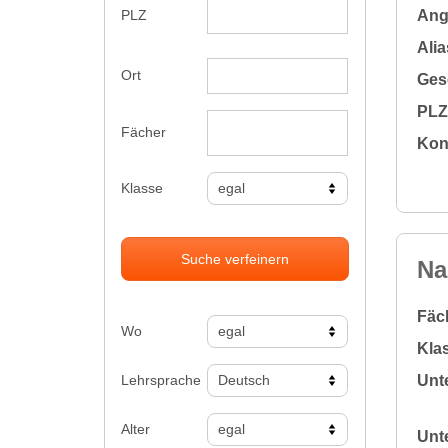
Ange
PLZ
Alia
Ort
Gesc
PLZ 
Fächer
Kon
Klasse
Suche verfeinern
Na
Fäc
Wo
Klas
Lehrsprache
Unte
Alter
Unte