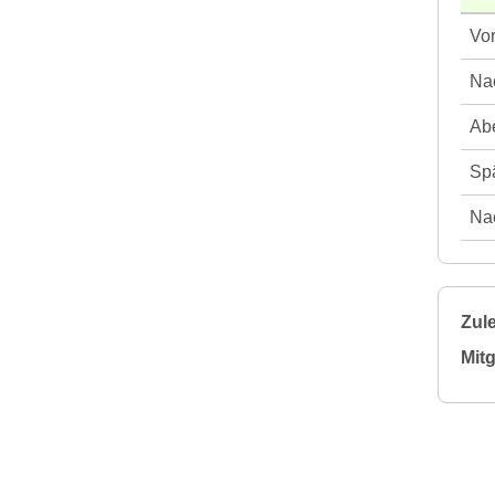
Vor
Nac
Abe
Spä
Nac
Zule
Mitg