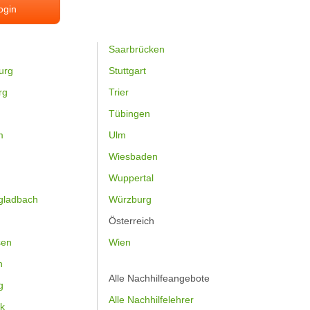
ogin
Saarbrücken
urg
Stuttgart
rg
Trier
Tübingen
m
Ulm
Wiesbaden
Wuppertal
gladbach
Würzburg
Österreich
sen
Wien
h
Alle Nachhilfeangebote
g
Alle Nachhilfelehrer
k