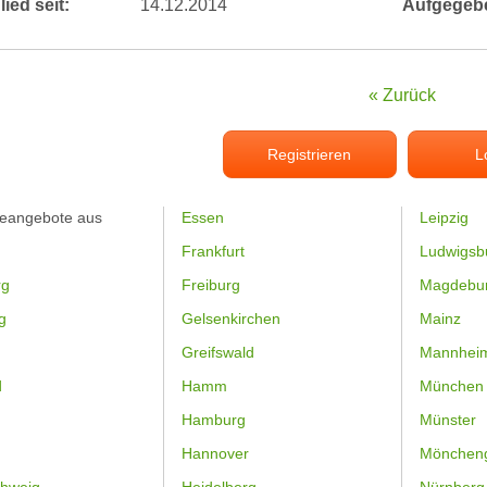
lied seit:
14.12.2014
Aufgegeb
« Zurück
Registrieren
L
feangebote aus
Essen
Leipzig
Frankfurt
Ludwigsb
rg
Freiburg
Magdebu
g
Gelsenkirchen
Mainz
Greifswald
Mannhei
d
Hamm
München
Hamburg
Münster
Hannover
Mönchen
hweig
Heidelberg
Nürnberg