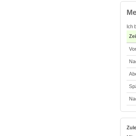
Me
Ich 
Ze
Vor
Nac
Abe
Spä
Nac
Zule