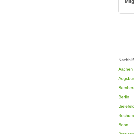
Mitg
Nachhil
Aachen
Augsbu
Bamber
Berlin
Bielefel
Bochum
Bonn
Braunsc