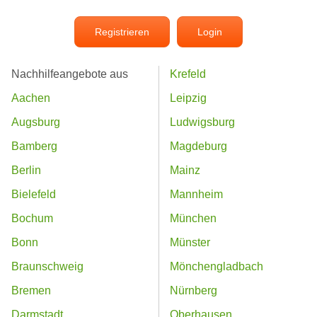
Registrieren
Login
Nachhilfeangebote aus
Krefeld
Aachen
Leipzig
Augsburg
Ludwigsburg
Bamberg
Magdeburg
Berlin
Mainz
Bielefeld
Mannheim
Bochum
München
Bonn
Münster
Braunschweig
Mönchengladbach
Bremen
Nürnberg
Darmstadt
Oberhausen