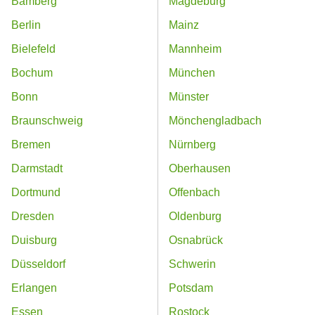
Bamberg
Magdeburg
Berlin
Mainz
Bielefeld
Mannheim
Bochum
München
Bonn
Münster
Braunschweig
Mönchengladbach
Bremen
Nürnberg
Darmstadt
Oberhausen
Dortmund
Offenbach
Dresden
Oldenburg
Duisburg
Osnabrück
Düsseldorf
Schwerin
Erlangen
Potsdam
Essen
Rostock