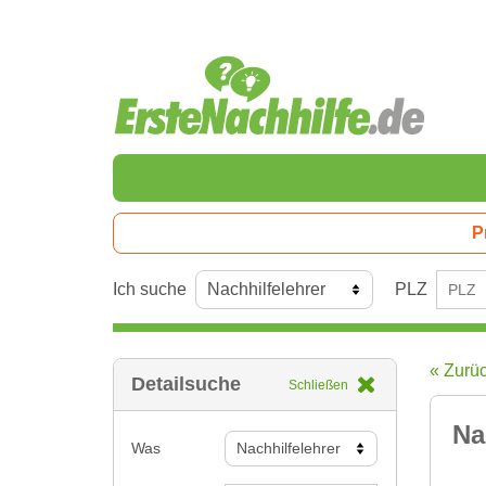
P
Ich suche
PLZ
« Zurü
Detailsuche
Schließen
Na
Was