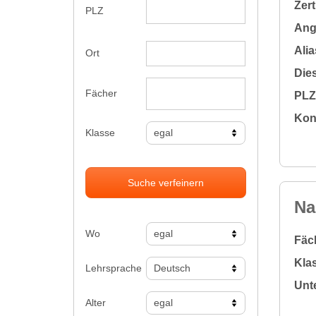
Zert
PLZ
Ange
Alia
Ort
Dies
Fächer
PLZ 
Kon
Klasse
Suche verfeinern
Na
Wo
Fäc
Klas
Lehrsprache
Unte
Alter