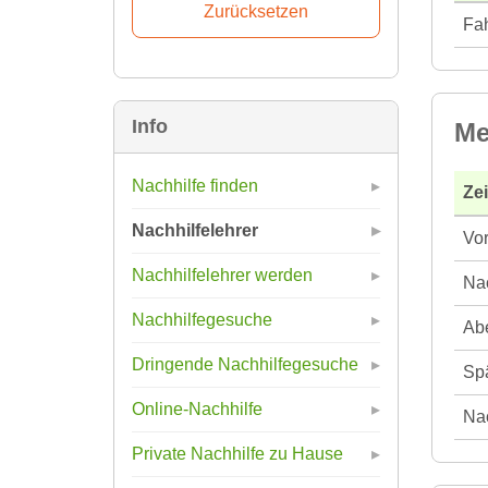
Fah
Info
Me
Nachhilfe finden
Ze
Nachhilfelehrer
Vor
Nachhilfelehrer werden
Nac
Nachhilfegesuche
Abe
Dringende Nachhilfegesuche
Spä
Online-Nachhilfe
Nac
Private Nachhilfe zu Hause