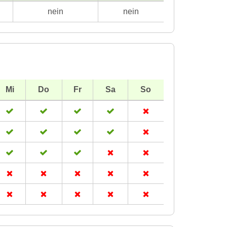
nein
nein
Mi
Do
Fr
Sa
So