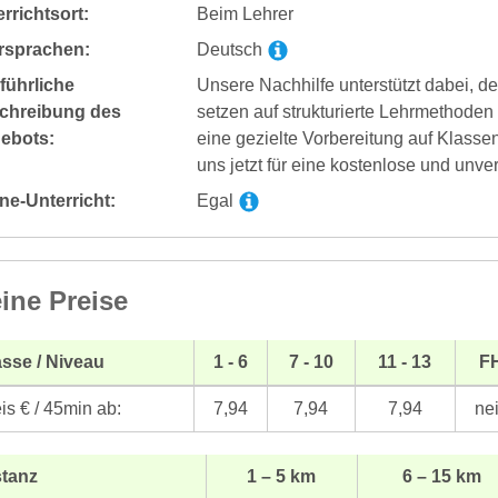
rrichtsort:
Beim Lehrer
rsprachen:
Deutsch
führliche
Unsere Nachhilfe unterstützt dabei, de
chreibung des
setzen auf strukturierte Lehrmethoden
ebots:
eine gezielte Vorbereitung auf Klasse
uns jetzt für eine kostenlose und unve
ne-Unterricht:
Egal
ine Preise
sse / Niveau
1 - 6
7 - 10
11 - 13
F
is € / 45min ab:
7,94
7,94
7,94
ne
stanz
1 – 5 km
6 – 15 km