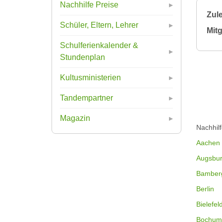
Nachhilfe Preise
Zule
Schüler, Eltern, Lehrer
Mitg
Schulferienkalender &
Stundenplan
Kultusministerien
Tandempartner
Magazin
Nachhil
Aachen
Augsbu
Bamber
Berlin
Bielefel
Bochum