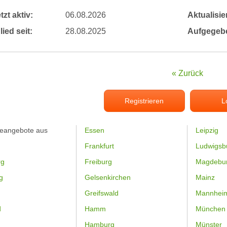
tzt aktiv:
06.08.2026
Aktualisier
lied seit:
28.08.2025
Aufgegeb
« Zurück
Registrieren
L
feangebote aus
Essen
Leipzig
Frankfurt
Ludwigsb
rg
Freiburg
Magdebu
g
Gelsenkirchen
Mainz
Greifswald
Mannhei
d
Hamm
München
Hamburg
Münster