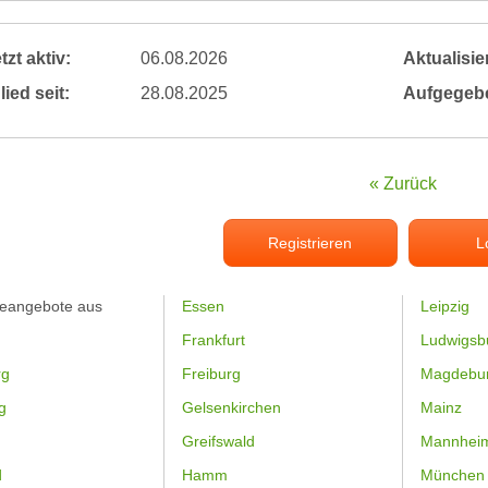
tzt aktiv:
06.08.2026
Aktualisier
lied seit:
28.08.2025
Aufgegeb
« Zurück
Registrieren
L
feangebote aus
Essen
Leipzig
Frankfurt
Ludwigsb
rg
Freiburg
Magdebu
g
Gelsenkirchen
Mainz
Greifswald
Mannhei
d
Hamm
München