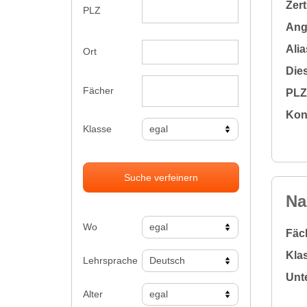
Zert
PLZ
Ange
Alia
Ort
Dies
Fächer
PLZ 
Kon
Klasse
Suche verfeinern
Na
Wo
Fäc
Klas
Lehrsprache
Unte
Alter