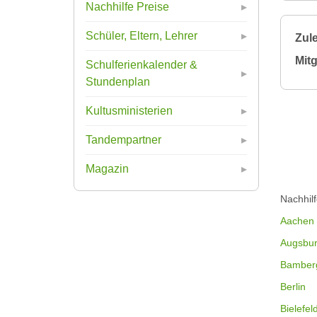
Nachhilfe Preise
Schüler, Eltern, Lehrer
Zule
Mitg
Schulferienkalender &
Stundenplan
Kultusministerien
Tandempartner
Magazin
Nachhil
Aachen
Augsbu
Bamber
Berlin
Bielefel