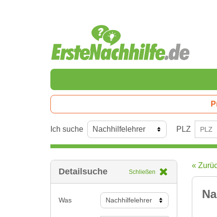
P
Ich suche
PLZ
« Zurü
Detailsuche
Schließen
Na
Was