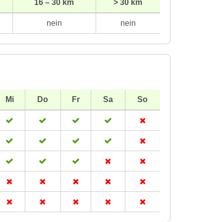
16 – 30 km
> 30 km
nein
nein
Mi
Do
Fr
Sa
So