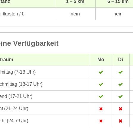
stanz
1 – 5 km
6 – 15 km
rtkosten / €:
nein
nein
ine Verfügbarkeit
itraum
Mo
Di
mittag (7-13 Uhr)
hmittag (13-17 Uhr)
nd (17-21 Uhr)
t (21-24 Uhr)
ht (24-7 Uhr)