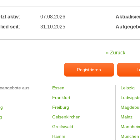
tzt aktiv:
07.08.2026
Aktualisier
lied seit:
31.10.2025
Aufgegeb
« Zurück
Registrieren
L
feangebote aus
Essen
Leipzig
Frankfurt
Ludwigsb
rg
Freiburg
Magdebu
g
Gelsenkirchen
Mainz
Greifswald
Mannhei
d
Hamm
München