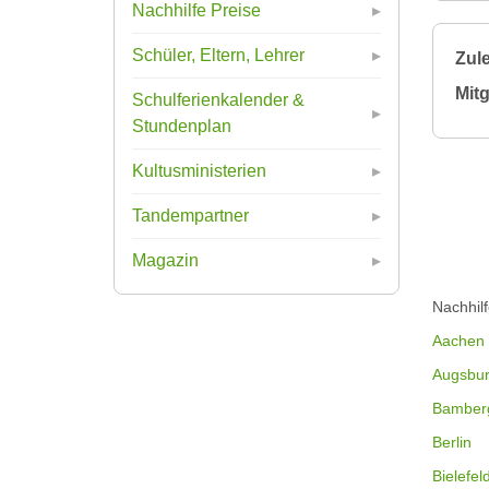
Nachhilfe Preise
Schüler, Eltern, Lehrer
Zule
Mitg
Schulferienkalender &
Stundenplan
Kultusministerien
Tandempartner
Magazin
Nachhil
Aachen
Augsbu
Bamber
Berlin
Bielefel