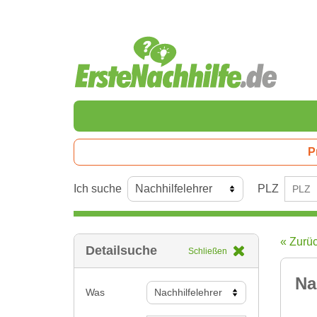
P
Ich suche
PLZ
« Zurü
Detailsuche
Schließen
Na
Was