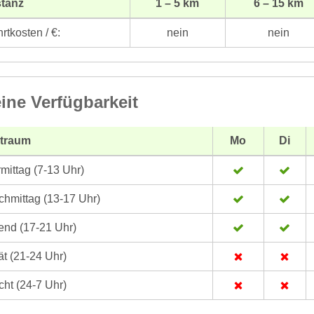
stanz
1 – 5 km
6 – 15 km
rtkosten / €:
nein
nein
ine Verfügbarkeit
itraum
Mo
Di
mittag (7-13 Uhr)
hmittag (13-17 Uhr)
nd (17-21 Uhr)
t (21-24 Uhr)
ht (24-7 Uhr)