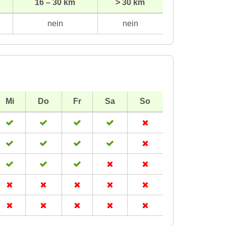
16 – 30 km
> 30 km
nein
nein
Mi
Do
Fr
Sa
So