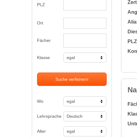
Zert
PLZ
Ange
Alia
Ort
Dies
Fächer
PLZ 
Kon
Klasse
Suche verfeinern
Na
Wo
Fäc
Klas
Lehrsprache
Unte
Alter