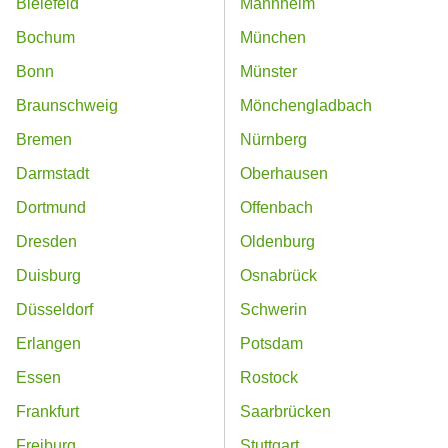
Bielefeld
Mannheim
Bochum
München
Bonn
Münster
Braunschweig
Mönchengladbach
Bremen
Nürnberg
Darmstadt
Oberhausen
Dortmund
Offenbach
Dresden
Oldenburg
Duisburg
Osnabrück
Düsseldorf
Schwerin
Erlangen
Potsdam
Essen
Rostock
Frankfurt
Saarbrücken
Freiburg
Stuttgart