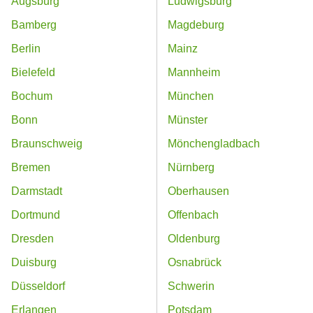
Augsburg
Ludwigsburg
Bamberg
Magdeburg
Berlin
Mainz
Bielefeld
Mannheim
Bochum
München
Bonn
Münster
Braunschweig
Mönchengladbach
Bremen
Nürnberg
Darmstadt
Oberhausen
Dortmund
Offenbach
Dresden
Oldenburg
Duisburg
Osnabrück
Düsseldorf
Schwerin
Erlangen
Potsdam