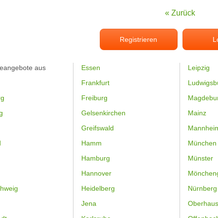
« Zurück
Registrieren
L
feangebote aus
Essen
Leipzig
Frankfurt
Ludwigsb
rg
Freiburg
Magdebu
g
Gelsenkirchen
Mainz
Greifswald
Mannhei
d
Hamm
München
Hamburg
Münster
Hannover
Mönchen
hweig
Heidelberg
Nürnberg
Jena
Oberhau