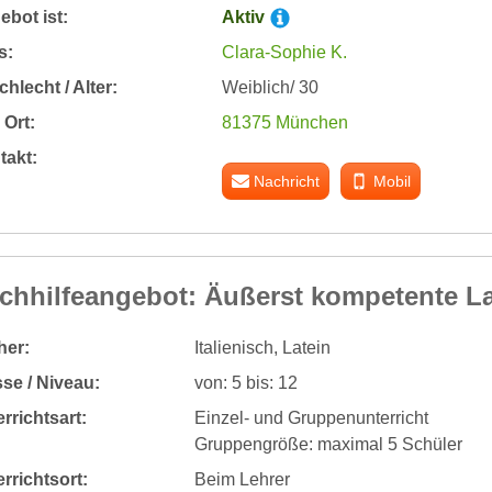
bot ist:
Aktiv
s:
Clara-Sophie K.
hlecht / Alter:
Weiblich/ 30
Ort:
81375 München
takt:
Nachricht
Mobil
chhilfeangebot: Äußerst kompetente La
her:
Italienisch, Latein
se / Niveau:
von: 5 bis: 12
rrichtsart:
Einzel- und Gruppenunterricht
Gruppengröße: maximal 5 Schüler
rrichtsort:
Beim Lehrer