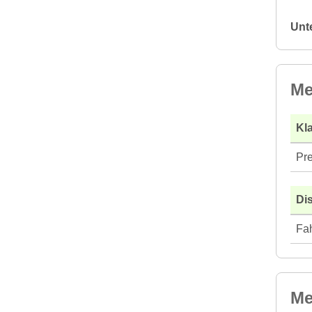
Unt
Me
Kla
Pre
Di
Fah
Me