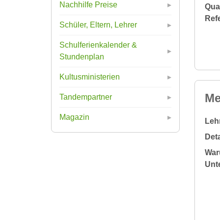
Nachhilfe Preise
Qual
Ref
Schüler, Eltern, Lehrer
Schulferienkalender &
Stundenplan
Kultusministerien
Me
Tandempartner
Magazin
Leh
Deta
War
Unte