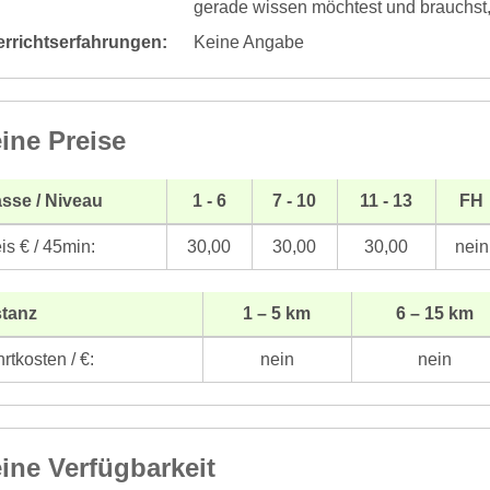
gerade wissen möchtest und brauchst,
errichtserfahrungen:
Keine Angabe
ine Preise
sse / Niveau
1 - 6
7 - 10
11 - 13
FH
is € / 45min:
30,00
30,00
30,00
nein
stanz
1 – 5 km
6 – 15 km
rtkosten / €:
nein
nein
ine Verfügbarkeit