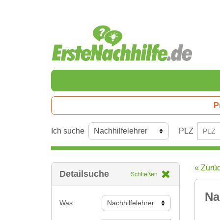
P
Ich suche
PLZ
« Zurü
Detailsuche
Schließen
Na
Was