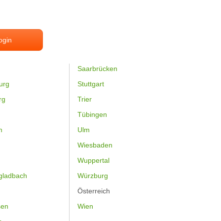
ogin
Saarbrücken
urg
Stuttgart
rg
Trier
Tübingen
m
Ulm
Wiesbaden
Wuppertal
gladbach
Würzburg
Österreich
sen
Wien