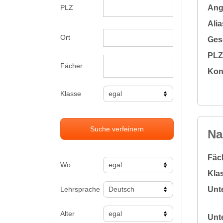
Ange
PLZ
Alia
Ort
Gesc
PLZ 
Fächer
Kon
Klasse
Suche verfeinern
Na
Fäc
Wo
Klas
Lehrsprache
Unte
Alter
Unte