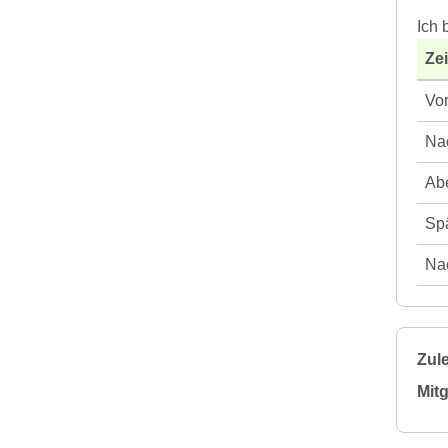
Ich 
Ze
Vor
Nac
Abe
Spä
Nac
Zule
Mitg