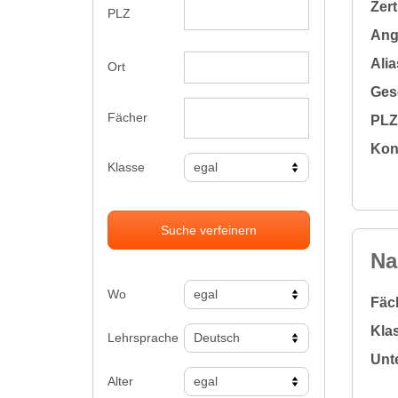
Zert
PLZ
Ange
Alia
Ort
Gesc
Fächer
PLZ 
Kon
Klasse
Suche verfeinern
Na
Wo
Fäc
Klas
Lehrsprache
Unte
Alter