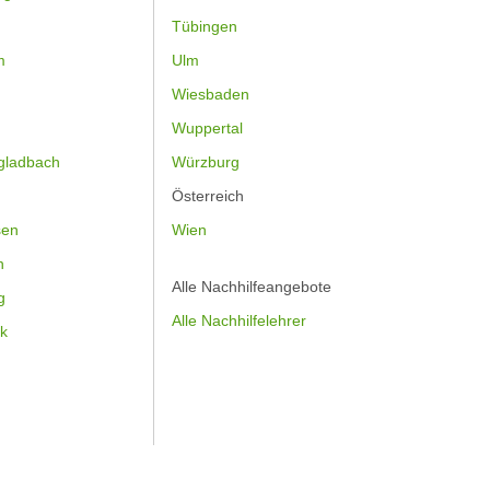
Tübingen
m
Ulm
Wiesbaden
Wuppertal
gladbach
Würzburg
Österreich
sen
Wien
h
Alle Nachhilfeangebote
g
Alle Nachhilfelehrer
k