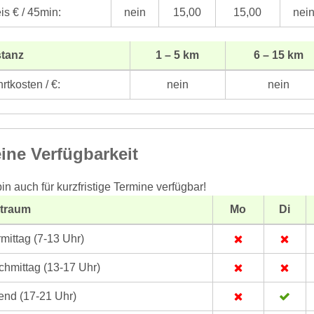
is € / 45min:
nein
15,00
15,00
nei
stanz
1 – 5 km
6 – 15 km
rtkosten / €:
nein
nein
ine Verfügbarkeit
bin auch für kurzfristige Termine verfügbar!
itraum
Mo
Di
mittag (7-13 Uhr)
hmittag (13-17 Uhr)
nd (17-21 Uhr)