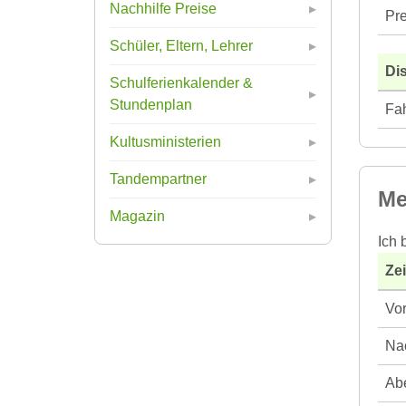
Nachhilfe Preise
Pre
Schüler, Eltern, Lehrer
Di
Schulferienkalender &
Stundenplan
Fah
Kultusministerien
Tandempartner
Me
Magazin
Ich 
Ze
Vor
Nac
Abe