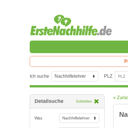
P
Ich suche
PLZ
« Zurü
Detailsuche
Schließen
Na
Was