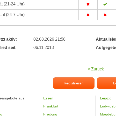
t (21-24 Uhr)
ht (24-7 Uhr)
tzt aktiv:
02.08.2026 21:58
Aktualisier
lied seit:
06.11.2013
Aufgegeb
« Zurück
Registrieren
L
feangebote aus
Essen
Leipzig
Frankfurt
Ludwigsb
rg
Freiburg
Magdebu