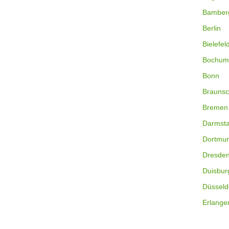
Bamber
Berlin
Bielefel
Bochum
Bonn
Braunsc
Bremen
Darmsta
Dortmu
Dresde
Duisbur
Düsseld
Erlange