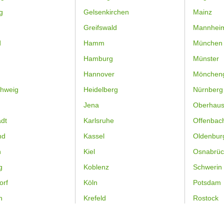
g
Gelsenkirchen
Mainz
Greifswald
Mannhei
d
Hamm
München
Hamburg
Münster
Hannover
Mönchen
hweig
Heidelberg
Nürnberg
Jena
Oberhau
dt
Karlsruhe
Offenbac
nd
Kassel
Oldenbur
n
Kiel
Osnabrüc
g
Koblenz
Schwerin
orf
Köln
Potsdam
n
Krefeld
Rostock