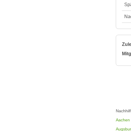
Spä
Nac
Zule
Mitg
Nachhil
Aachen
Augsbu