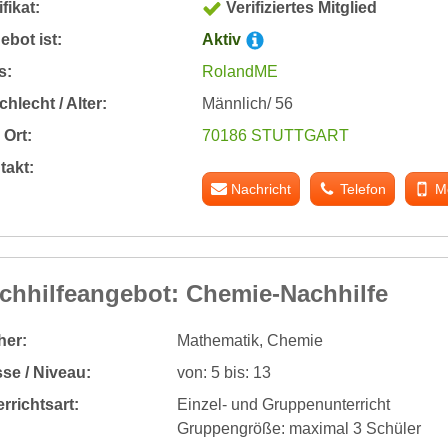
ifikat:
Verifiziertes Mitglied
bot ist:
Aktiv
s:
RolandME
hlecht / Alter:
Männlich/ 56
Ort:
70186 STUTTGART
takt:
Nachricht
Telefon
M
chhilfeangebot: Chemie-Nachhilfe
her:
Mathematik, Chemie
se / Niveau:
von: 5 bis: 13
rrichtsart:
Einzel- und Gruppenunterricht
Gruppengröße: maximal 3 Schüler