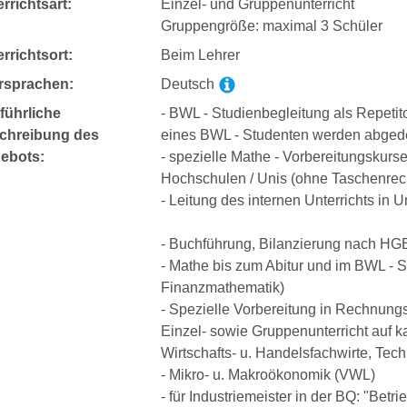
rrichtsart:
Einzel- und Gruppenunterricht
Gruppengröße: maximal 3 Schüler
rrichtsort:
Beim Lehrer
rsprachen:
Deutsch
führliche
- BWL - Studienbegleitung als Repetit
chreibung des
eines BWL - Studenten werden abged
ebots:
- spezielle Mathe - Vorbereitungskurse
Hochschulen / Unis (ohne Taschenrec
- Leitung des internen Unterrichts in 
- Buchführung, Bilanzierung nach HG
- Mathe bis zum Abitur und im BWL - S
Finanzmathematik)
- Spezielle Vorbereitung in Rechnung
Einzel- sowie Gruppenunterricht auf ka
Wirtschafts- u. Handelsfachwirte, Techn
- Mikro- u. Makroökonomik (VWL)
- für Industriemeister in der BQ: "Betr