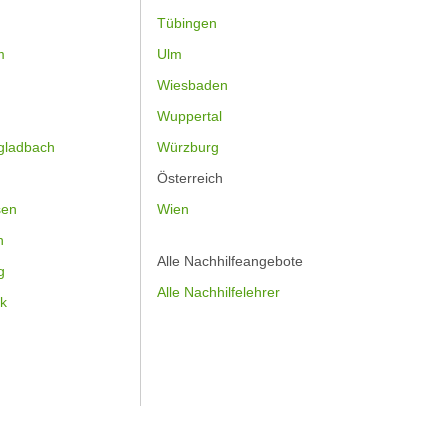
Tübingen
m
Ulm
Wiesbaden
Wuppertal
gladbach
Würzburg
Österreich
sen
Wien
h
Alle Nachhilfeangebote
g
Alle Nachhilfelehrer
k