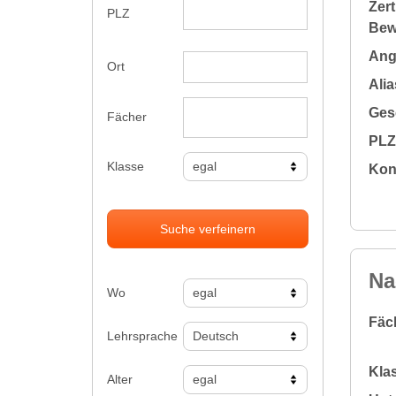
Zert
PLZ
Bew
Ange
Ort
Alia
Gesc
Fächer
PLZ 
Klasse
Kon
Suche verfeinern
Na
Wo
Fäc
Lehrsprache
Klas
Alter