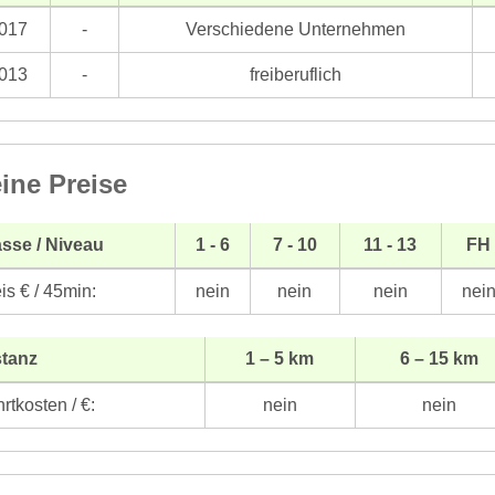
017
-
Verschiedene Unternehmen
013
-
freiberuflich
ine Preise
sse / Niveau
1 - 6
7 - 10
11 - 13
FH
is € / 45min:
nein
nein
nein
nei
stanz
1 – 5 km
6 – 15 km
rtkosten / €:
nein
nein