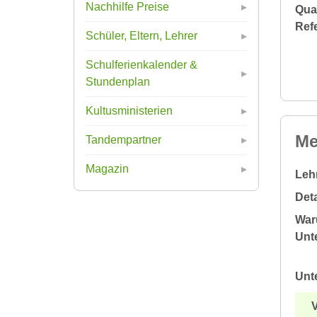
Nachhilfe Preise
Qual
Ref
Schüler, Eltern, Lehrer
Schulferienkalender &
Stundenplan
Kultusministerien
Me
Tandempartner
Magazin
Leh
Deta
War
Unte
Unt