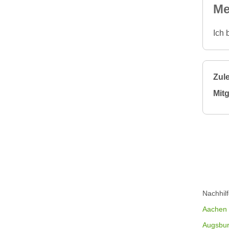
Me
Ich 
Zule
Mitg
Nachhil
Aachen
Augsbu