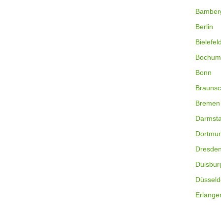
Bamber
Berlin
Bielefel
Bochum
Bonn
Braunsc
Bremen
Darmsta
Dortmu
Dresde
Duisbur
Düsseld
Erlange