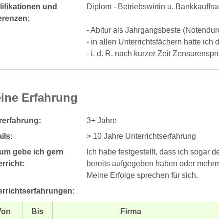
ifikationen und
Diplom - Betriebswirtin u. Bankkauffra
erenzen:
- Abitur als Jahrgangsbeste (Notendurc
- in allen Unterrichtsfächern hatte ic
- i. d. R. nach kurzer Zeit Zensurens
ine Erfahrung
rerfahrung:
3+ Jahre
ils:
> 10 Jahre Unterrichtserfahrung
um gebe ich gern
Ich habe festgestellt, dass ich sogar 
rricht:
bereits aufgegeben haben oder mehrm
Meine Erfolge sprechen für sich.
errichtserfahrungen:
Von
Bis
Firma