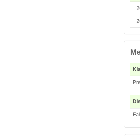
2
2
Me
Kla
Pre
Di
Fah