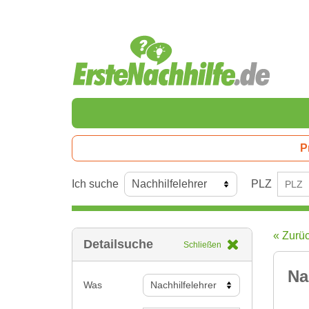
P
Ich suche
PLZ
« Zurü
Detailsuche
Schließen
Na
Was