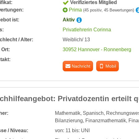
ifikat:
Verifiziertes Mitglied
ertungen:
Prima
(45 positiv, 45 Bewertungen)
bot ist:
Aktiv
s:
Privatlehrerin Corinna
hlecht / Alter:
Weiblich/ 13
Ort:
30952 Hannover - Ronnenberg
takt:
Nachricht
Mobil
chhilfeangebot: Privatdozentin erteilt qu
her:
Mathematik, Spanisch, Rechnungswes
Bilanzierung, Finanzmathematik, Fin
se / Niveau:
von: 11 bis: UNI