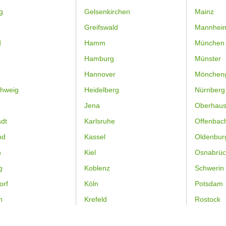
g
Gelsenkirchen
Mainz
Greifswald
Mannhei
d
Hamm
München
Hamburg
Münster
Hannover
Mönchen
hweig
Heidelberg
Nürnberg
Jena
Oberhau
dt
Karlsruhe
Offenbac
nd
Kassel
Oldenbur
n
Kiel
Osnabrüc
g
Koblenz
Schwerin
orf
Köln
Potsdam
n
Krefeld
Rostock