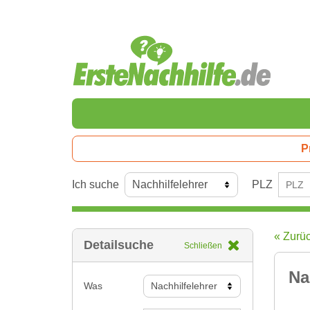
P
Ich suche
PLZ
« Zurü
Detailsuche
Schließen
Na
Was