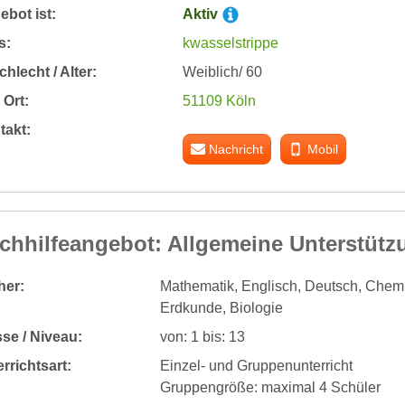
bot ist:
Aktiv
s:
kwasselstrippe
hlecht / Alter:
Weiblich/ 60
Ort:
51109 Köln
takt:
Nachricht
Mobil
chhilfeangebot: Allgemeine Unterstütz
her:
Mathematik, Englisch, Deutsch, Chemi
Erdkunde, Biologie
se / Niveau:
von: 1 bis: 13
rrichtsart:
Einzel- und Gruppenunterricht
Gruppengröße: maximal 4 Schüler