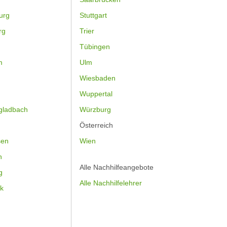
urg
Stuttgart
rg
Trier
Tübingen
m
Ulm
Wiesbaden
Wuppertal
gladbach
Würzburg
Österreich
sen
Wien
h
Alle Nachhilfeangebote
g
Alle Nachhilfelehrer
k