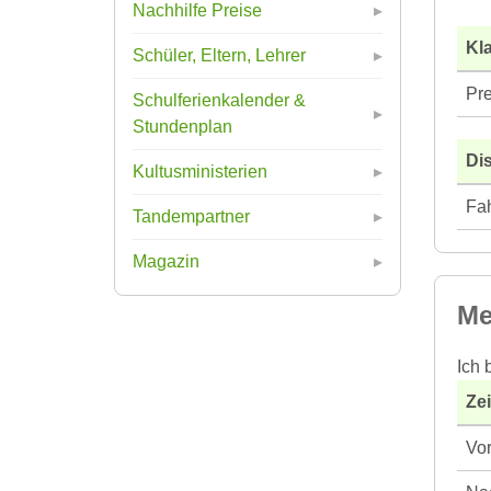
Nachhilfe Preise
Kla
Schüler, Eltern, Lehrer
Pre
Schulferienkalender &
Stundenplan
Di
Kultusministerien
Fah
Tandempartner
Magazin
Me
Ich 
Ze
Vor