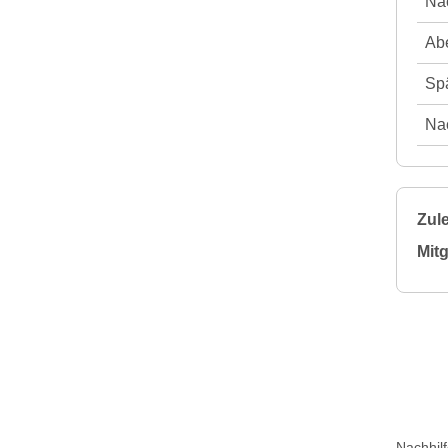
Nac
Abe
Spä
Nac
Zule
Mitg
Nachhil