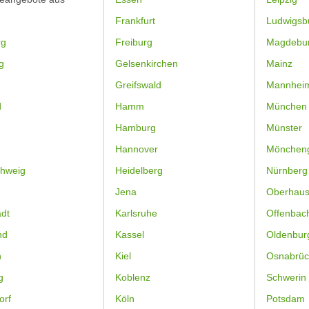
Frankfurt
Ludwigsb
rg
Freiburg
Magdebu
g
Gelsenkirchen
Mainz
Greifswald
Mannhei
d
Hamm
München
Hamburg
Münster
Hannover
Mönchen
hweig
Heidelberg
Nürnberg
Jena
Oberhau
dt
Karlsruhe
Offenbac
nd
Kassel
Oldenbur
n
Kiel
Osnabrüc
g
Koblenz
Schwerin
orf
Köln
Potsdam