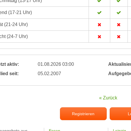
hmittag (13-17 Uhr)
nd (17-21 Uhr)
t (21-24 Uhr)
ht (24-7 Uhr)
tzt aktiv:
01.08.2026 03:00
Aktualisier
lied seit:
05.02.2007
Aufgegeb
« Zurück
Registrieren
L
feangebote aus
Essen
Leipzig