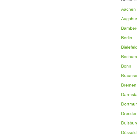
Aachen
Augsbu
Bamber
Berlin
Bielefel
Bochum
Bonn
Braunsc
Bremen
Darmsta
Dortmu
Dresde
Duisbur
Düsseld