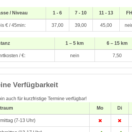
sse / Niveau
1 - 6
7 - 10
11 - 13
F
is € / 45min:
37,00
39,00
45,00
nei
stanz
1 – 5 km
6 – 15 km
rtkosten / €:
nein
7,50
ine Verfügbarkeit
bin auch für kurzfristige Termine verfügbar!
itraum
Mo
Di
mittag (7-13 Uhr)