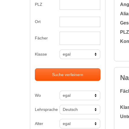
Ange
PLZ
Alia
Ort
Gesc
PLZ 
Fächer
Kon
Klasse
Suche verfeinern
Na
Fäc
Wo
Klas
Lehrsprache
Unte
Alter